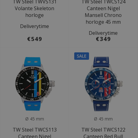
TW Steel TWVS131
TW Steel TWCS124
Volante Skeleton
Canteen Nigel
horloge
Mansell Chrono
horloge 45 mm
Deliverytime
Deliverytime
€549
€349
SALE
Ø 45 mm
Ø 45 mm
TW Steel TWCS113
TW Steel TWCS122
Canteen Nigel
Canteen Red Bull