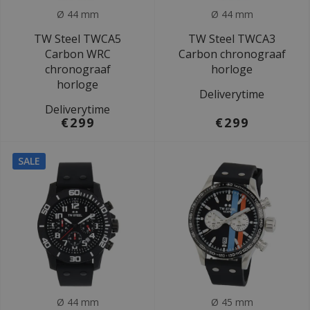
Ø 44 mm
Ø 44 mm
TW Steel TWCA5
TW Steel TWCA3
Carbon WRC
Carbon chronograaf
chronograaf
horloge
horloge
Deliverytime
Deliverytime
€299
€299
SALE
Ø 44 mm
Ø 45 mm