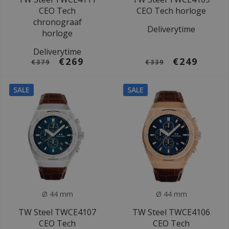
CEO Tech
CEO Tech horloge
chronograaf
Deliverytime
horloge
Deliverytime
€269
€249
€379
€339
SALE
SALE
Ø 44 mm
Ø 44 mm
TW Steel TWCE4107
TW Steel TWCE4106
CEO Tech
CEO Tech