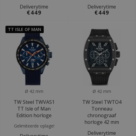
Deliverytime
Deliverytime
€449
€449
TT ISLE OF MAN
Ø 42 mm
Ø 42 mm
TW Steel TWVAS1
TW Steel TWTO4
TT Isle of Man
Tonneau
Edition horloge
chronograaf
horloge 42 mm
Gelimiteerde oplage!
Deliverytime