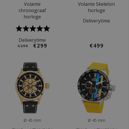
Volante
Volante Skeleton
chronograaf
horloge
horloge
Deliverytime
Deliverytime
€299
€499
€399
Ø 45 mm
Ø 45 mm