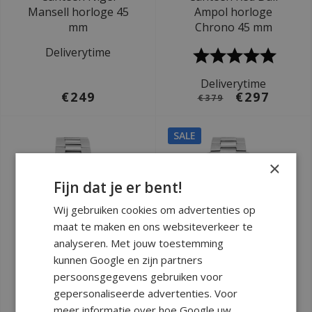
Mansell horloge 45
Ampol horloge
mm
Chrono 45 mm
Deliverytime
Deliverytime
€249
€297
€379
SALE
×
Fijn dat je er bent!
Wij gebruiken cookies om advertenties op
maat te maken en ons websiteverkeer te
analyseren. Met jouw toestemming
kunnen Google en zijn partners
persoonsgegevens gebruiken voor
Ø 45 mm
Ø 45 mm
gepersonaliseerde advertenties. Voor
TW Steel TWCS121
TW Steel TWCS111
meer informatie over hoe Google uw