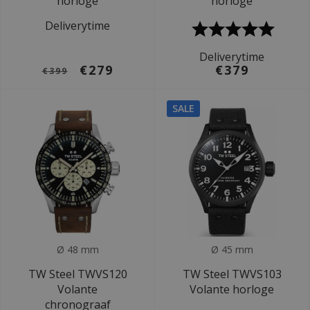
horloge
horloge
Deliverytime
Deliverytime
€279
€379
€399
SALE
Ø 48 mm
Ø 45 mm
TW Steel TWVS120
TW Steel TWVS103
Volante
Volante horloge
chronograaf