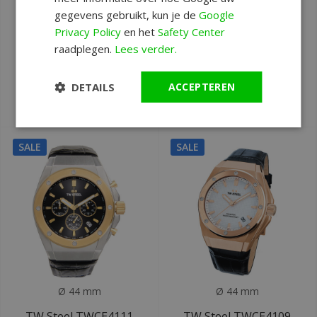
Canteen Red Bull
Canteen Red Bull
gegevens gebruikt, kun je de
Google
Ampol horloge
Ampol horloge 45
Privacy Policy
en het
Safety Center
Chrono 45 mm
mm
raadplegen.
Lees verder.
Deliverytime
DETAILS
ACCEPTEREN
Deliverytime
€399
€249
€299
SALE
SALE
Ø 44 mm
Ø 44 mm
TW Steel TWCE4111
TW Steel TWCE4109