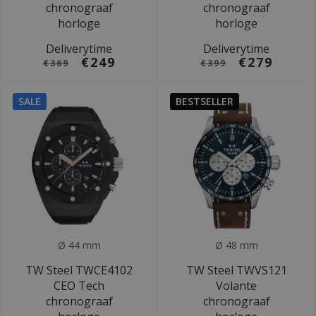
chronograaf
chronograaf
horloge
horloge
Deliverytime
Deliverytime
€249
€279
€369
€399
SALE
BESTSELLER
Ø 44 mm
Ø 48 mm
TW Steel TWCE4102
TW Steel TWVS121
CEO Tech
Volante
chronograaf
chronograaf