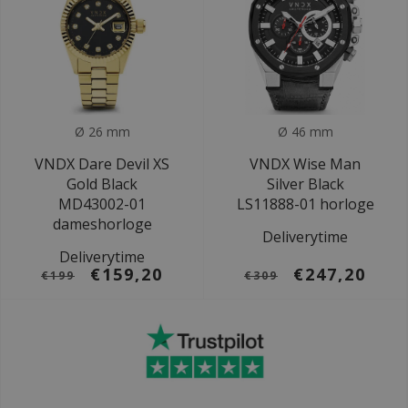
Ø 26 mm
Ø 46 mm
VNDX Dare Devil XS
VNDX Wise Man
Gold Black
Silver Black
MD43002-01
LS11888-01 horloge
dameshorloge
Deliverytime
Deliverytime
€159,20
€247,20
€199
€309