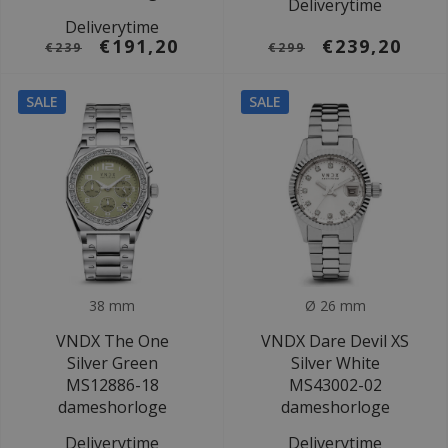
Deliverytime
Deliverytime
€191,20
€239,20
€239
€299
SALE
SALE
38 mm
Ø 26 mm
VNDX The One
VNDX Dare Devil XS
Silver Green
Silver White
MS12886-18
MS43002-02
dameshorloge
dameshorloge
Deliverytime
Deliverytime