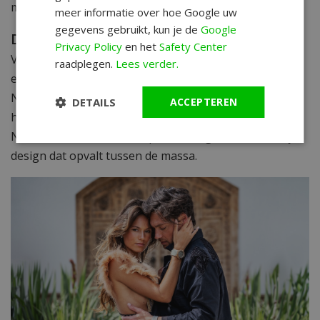
merk zo goed bij WatchXL past.
meer informatie over hoe Google uw
gegevens gebruikt, kun je de
Google
Designhorloges die grenzen verleggen
Privacy Policy
en het
Safety Center
VNDX Amsterdam vertegenwoordigt meer dan alleen
raadplegen.
Lees verder.
een horloge – het is een statement van moderne
Nederlandse designcultuur. Geboren in de bruisende
DETAILS
ACCEPTEREN
hoofdstad, combineert VNDX de scherpe precisie van
Nederlandse vakmanschap met een gedurfd, stedelijk
design dat opvalt tussen de massa.