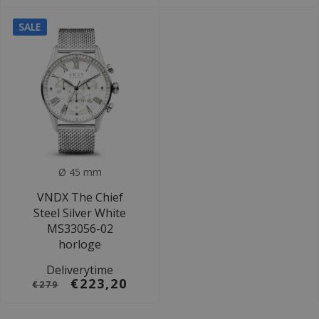
SALE
Ø 45 mm
VNDX The Chief
Steel Silver White
MS33056-02
horloge
Deliverytime
€223,20
€279