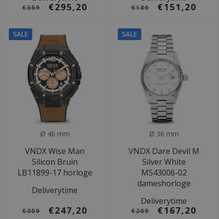
€295,20
€151,20
€369
€189
SALE
SALE
Ø 46 mm
Ø 36 mm
VNDX Wise Man
VNDX Dare Devil M
Silicon Bruin
Silver White
LB11899-17 horloge
MS43006-02
dameshorloge
Deliverytime
Deliverytime
€247,20
€167,20
€309
€209