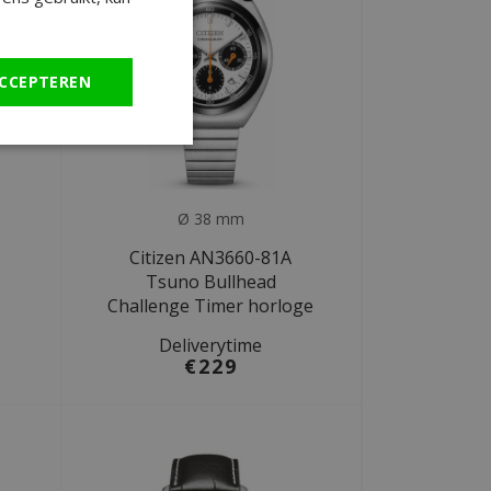
CCEPTEREN
Ø 38 mm
Citizen AN3660-81A
Tsuno Bullhead
Challenge Timer horloge
Deliverytime
€229