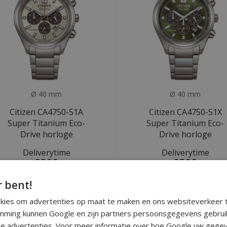
Ø 40 mm
Ø 40 mm
Citizen CA4750-51A
Citizen CA4750-51X
Super Titanium Eco-
Super Titanium Eco-
Drive horloge
Drive horloge
Deliverytime
Deliverytime
€399
€399
r bent!
ALE
okies om advertenties op maat te maken en ons websiteverkeer t
ming kunnen Google en zijn partners persoonsgegevens gebrui
e advertenties. Voor meer informatie over hoe Google uw gegev