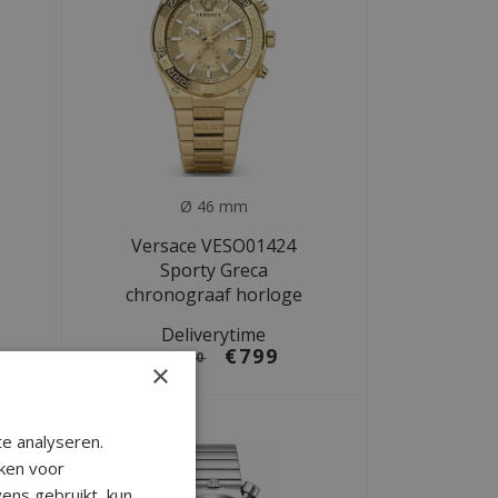
Ø 46 mm
Versace VESO01424
Sporty Greca
chronograaf horloge
Deliverytime
€799
€1.470
×
e analyseren.
ken voor
ens gebruikt, kun