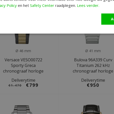
acy Policy
en het
Safety Center
raadplegen.
Lees verder.
A
Ø 46 mm
Ø 41 mm
Versace VESO00722
Bulova 96A339 Curv
Sporty Greca
Titanium 262 kHz
chronograaf horloge
chronograaf horloge
Deliverytime
Deliverytime
€799
€950
€1.470