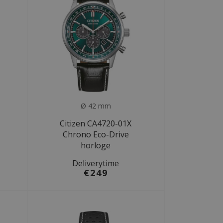
Ø 42 mm
Citizen CA4720-01X
Chrono Eco-Drive
horloge
Deliverytime
€249