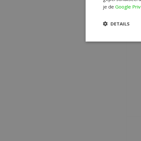
je de
Google Priv
DETAILS