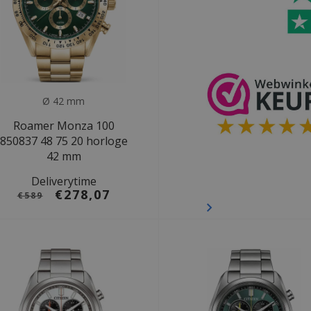
Ø 42 mm
Roamer Monza 100
850837 48 75 20 horloge
42 mm
Deliverytime
€278,07
€589