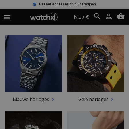
Betaal achteraf
of in 3 termijnen
NL / €
Blauwe horloges
Gele horloges