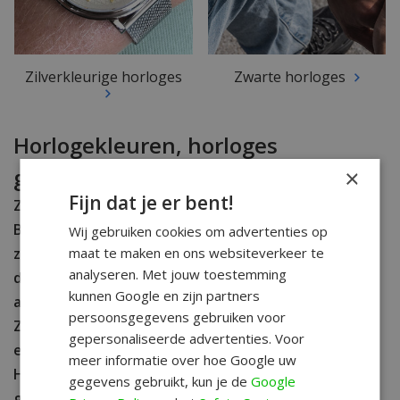
Zilverkleurige horloges
Zwarte horloges
Horlogekleuren, horloges
gesorteerd op kleur
×
Fijn dat je er bent!
Zoek je een horloge in een bepaalde kleur?
Bijvoorbeeld een heren- of dameshorloge met een
Wij gebruiken cookies om advertenties op
maat te maken en ons websiteverkeer te
zwarte kast of een zilverkleurige kast? Die vind je in
analyseren. Met jouw toestemming
dit overzicht met horlogekleuren. Wij hebben ons
kunnen Google en zijn partners
assortiment horloges voor jou gesorteerd op kleur.
persoonsgegevens gebruiken voor
Zo is het makkelijker om een goede keuze te maken
gepersonaliseerde advertenties. Voor
en hopelijk vind jij het uurwerk dat je mooi vindt.
meer informatie over hoe Google uw
Heb je vragen over een van onze producten, neem
gegevens gebruikt, kun je de
Google
gerust contact met WatchXL op, we helpen je graag.