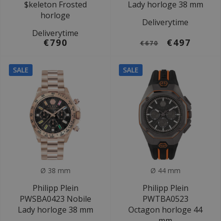
$keleton Frosted
Lady horloge 38 mm
horloge
Deliverytime
Deliverytime
€790
€497
€670
SALE
SALE
Ø 38 mm
Ø 44 mm
Philipp Plein
Philipp Plein
PWSBA0423 Nobile
PWTBA0523
Lady horloge 38 mm
Octagon horloge 44
mm