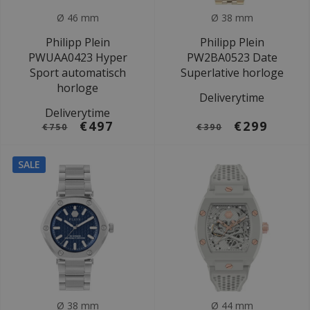
Ø 46 mm
Ø 38 mm
Philipp Plein
Philipp Plein
PWUAA0423 Hyper
PW2BA0523 Date
Sport automatisch
Superlative horloge
horloge
Deliverytime
Deliverytime
€497
€299
€750
€390
SALE
Ø 38 mm
Ø 44 mm