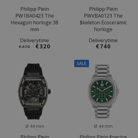
Philipp Plein
Philipp Plein
PW1BA0423 The
PWVBA0123 The
Hexagon horloge 38
$keleton Ecoceramic
mm
horloge
Deliverytime
Deliverytime
€320
€740
€470
SALE
Ø 44 mm
Ø 44 mm
Philipp Plein
Philipp Plein $pectre