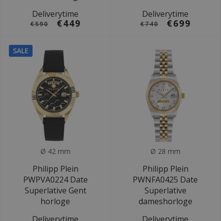
Deliverytime
Deliverytime
€449
€699
€590
€740
SALE
Ø 42 mm
Ø 28 mm
Philipp Plein
Philipp Plein
PWPVA0224 Date
PWNFA0425 Date
Superlative Gent
Superlative
horloge
dameshorloge
Deliverytime
Deliverytime