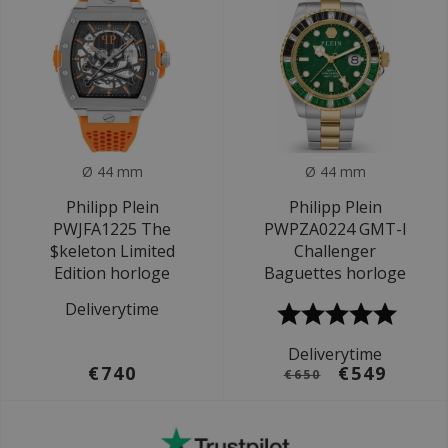
Ø 44 mm
Ø 44 mm
Philipp Plein
Philipp Plein
PWJFA1225 The
PWPZA0224 GMT-I
$keleton Limited
Challenger
Edition horloge
Baguettes horloge
Deliverytime
Deliverytime
€740
€549
€650