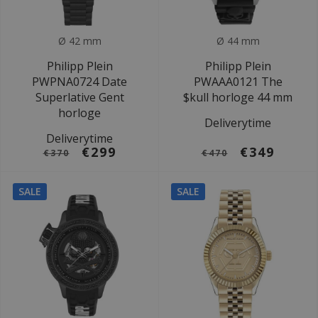
Ø 42 mm
Ø 44 mm
Philipp Plein
Philipp Plein
PWPNA0724 Date
PWAAA0121 The
Superlative Gent
$kull horloge 44 mm
horloge
Deliverytime
Deliverytime
€299
€349
€370
€470
SALE
SALE