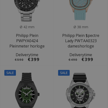
Ø 42 mm
Ø 38 mm
Philipp Plein
Philipp Plein $pectre
PWPYA0424
Lady PWTAA0323
Pleinmeter horloge
dameshorloge
Deliverytime
Deliverytime
€399
€399
€590
€490
SALE
SALE