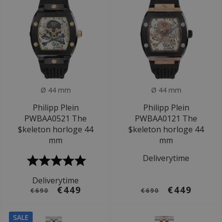
Ø 44 mm
Ø 44 mm
Philipp Plein
Philipp Plein
PWBAA0521 The
PWBAA0121 The
$keleton horloge 44
$keleton horloge 44
mm
mm
Deliverytime
Deliverytime
€449
€449
€690
€690
SALE