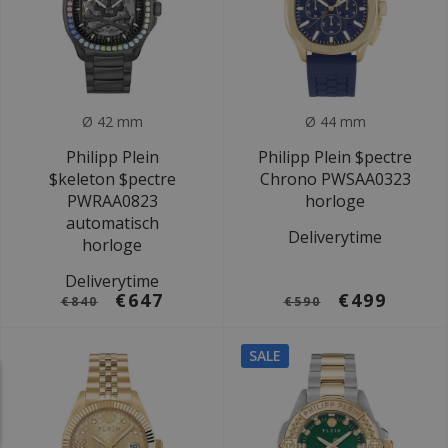
Ø 42 mm
Ø 44 mm
Philipp Plein
Philipp Plein $pectre
$keleton $pectre
Chrono PWSAA0323
PWRAA0823
horloge
automatisch
Deliverytime
horloge
Deliverytime
€647
€499
€840
€590
SALE