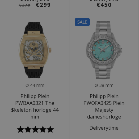
€299
€450
€370
SALE
Ø 44 mm
Ø 38 mm
Philipp Plein
Philipp Plein
PWBAA0321 The
PWOFA0425 Plein
$keleton horloge 44
Majesty
mm
dameshorloge
Deliverytime