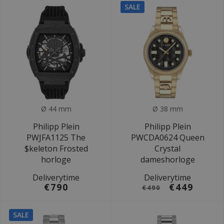
SALE
Ø 44 mm
Ø 38 mm
Philipp Plein
Philipp Plein
PWJFA1125 The
PWCDA0624 Queen
$keleton Frosted
Crystal
horloge
dameshorloge
Deliverytime
Deliverytime
€790
€449
€490
SALE