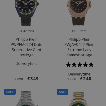
Ø 42 mm
Ø 38 mm
Philipp Plein
Philipp Plein
PWPNA0624 Date
PWJAA0422 Plein
Superlative Gent
Extreme Lady
horloge
dameshorloge
Deliverytime
Deliverytime
€349
€240
€490
€390
SALE
SALE