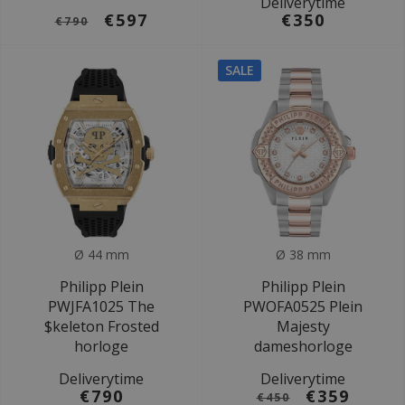
Deliverytime
€597
€350
€790
SALE
Ø 44 mm
Ø 38 mm
Philipp Plein
Philipp Plein
PWJFA1025 The
PWOFA0525 Plein
$keleton Frosted
Majesty
horloge
dameshorloge
Deliverytime
Deliverytime
€790
€359
€450