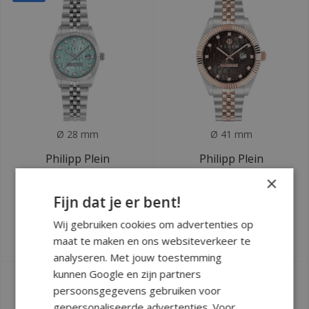
Ø 28 mm
Ø 41 mm
Philipp Plein
Philipp Plein
PWNFA0225 Date
PWMFA0625 Date
×
Superlative
Superlative Gent
Fijn dat je er bent!
dameshorloge
horloge
Wij gebruiken cookies om advertenties op
Deliverytime
Deliverytime
maat te maken en ons websiteverkeer te
€329
€450
€390
analyseren. Met jouw toestemming
kunnen Google en zijn partners
SALE
persoonsgegevens gebruiken voor
gepersonaliseerde advertenties. Voor