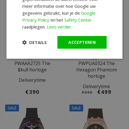
meer informatie over hoe Google uw
gegevens gebruikt, kun je de
Google
Privacy Policy
en het
Safety Center
raadplegen.
Lees verder.
DETAILS
ACCEPTEREN
Ø 44 mm
Ø 44 mm
Philipp Plein
Philipp Plein
PWAAA2725 The
PWPUA0324 The
$kull horloge
Hexagon Phantom
horloge
Deliverytime
Deliverytime
€390
€499
€590
SALE
SALE