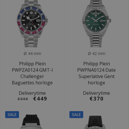
Ø 44 mm
Ø 42 mm
Philipp Plein
Philipp Plein
PWPZA0124 GMT-I
PWPNA0124 Date
Challenger
Superlative Gent
Baguettes horloge
horloge
Deliverytime
Deliverytime
€449
€370
€590
SALE
SALE