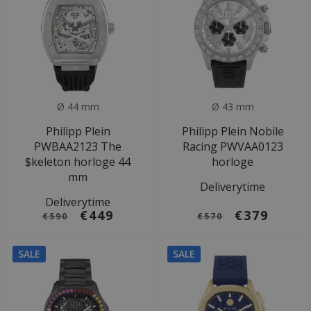
Ø 44 mm
Ø 43 mm
Philipp Plein
Philipp Plein Nobile
PWBAA2123 The
Racing PWVAA0123
$keleton horloge 44
horloge
mm
Deliverytime
Deliverytime
€449
€379
€590
€570
SALE
SALE