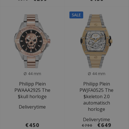
SALE
Ø 44 mm
Ø 44 mm
Philipp Plein
Philipp Plein
PWAAA2925 The
PWJFA0525 The
$kull horloge
$keleton 2.0
automatisch
Deliverytime
horloge
Deliverytime
€450
€649
€790