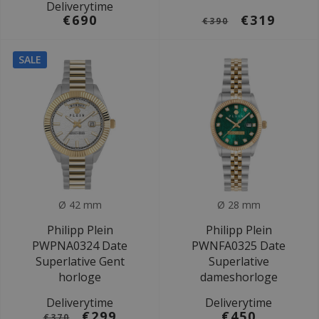
Deliverytime
€690
€319
€390
SALE
Ø 42 mm
Ø 28 mm
Philipp Plein
Philipp Plein
PWPNA0324 Date
PWNFA0325 Date
Superlative Gent
Superlative
horloge
dameshorloge
Deliverytime
Deliverytime
€299
€450
€370