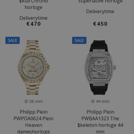
$kull Chrono
Superlative horloge
horloge
Deliverytime
Deliverytime
€470
€450
SALE
SALE
Ø 38 mm
Ø 44 mm
Philipp Plein
Philipp Plein
PWPOA0624 Plein
PWBAA1323 The
Heaven
$keleton horloge 44
dameshorloge
mm