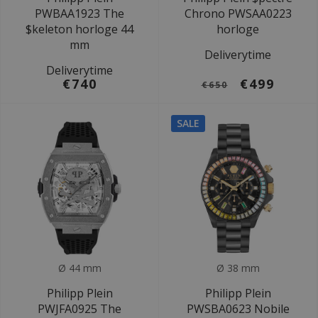
PWBAA1923 The
Chrono PWSAA0223
$keleton horloge 44
horloge
mm
Deliverytime
Deliverytime
€740
€499
€650
SALE
Ø 44 mm
Ø 38 mm
Philipp Plein
Philipp Plein
PWJFA0925 The
PWSBA0623 Nobile