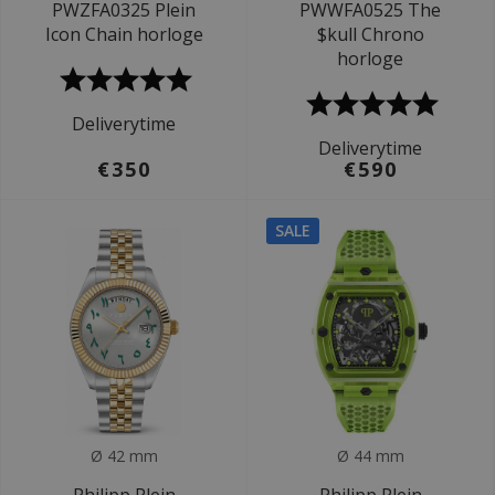
PWZFA0325 Plein
PWWFA0525 The
Icon Chain horloge
$kull Chrono
horloge
Deliverytime
Deliverytime
€350
€590
SALE
Ø 42 mm
Ø 44 mm