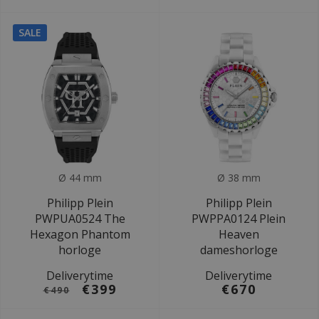
SALE
Ø 44 mm
Ø 38 mm
Philipp Plein
Philipp Plein
PWPUA0524 The
PWPPA0124 Plein
Hexagon Phantom
Heaven
horloge
dameshorloge
Deliverytime
Deliverytime
€399
€670
€490