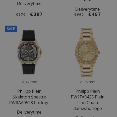
Deliverytime
Deliverytime
€397
€497
€570
€690
SALE
Ø 42 mm
Ø 36 mm
Philipp Plein
Philipp Plein
$keleton $pectre
PW1FA0425 Plein
PWRAA0523 horloge
Icon Chain
dameshorloge
Deliverytime