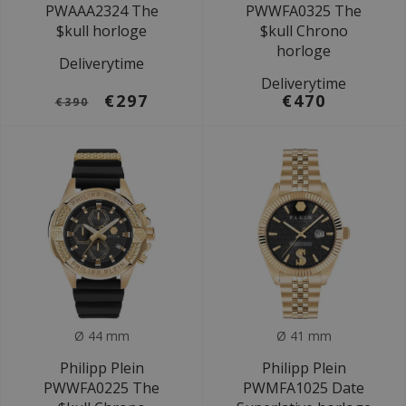
PWAAA2324 The
PWWFA0325 The
$kull horloge
$kull Chrono
horloge
Deliverytime
Deliverytime
€297
€470
€390
Ø 44 mm
Ø 41 mm
Philipp Plein
Philipp Plein
PWWFA0225 The
PWMFA1025 Date