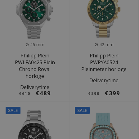
Ø 46 mm
Ø 42 mm
Philipp Plein
Philipp Plein
PWLFA0425 Plein
PWPYA0524
Chrono Royal
Pleinmeter horloge
horloge
Deliverytime
Deliverytime
€489
€399
€610
€590
SALE
SALE