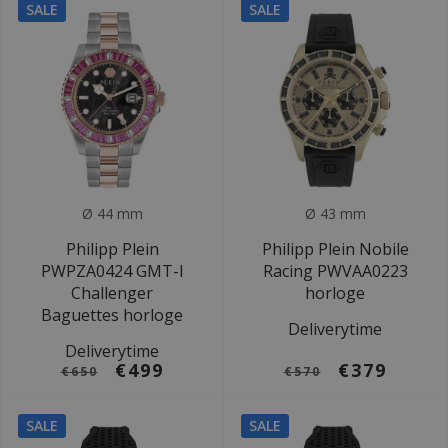
SALE
SALE
Ø 44 mm
Ø 43 mm
Philipp Plein
Philipp Plein Nobile
PWPZA0424 GMT-I
Racing PWVAA0223
Challenger
horloge
Baguettes horloge
Deliverytime
Deliverytime
€499
€379
€650
€570
SALE
SALE