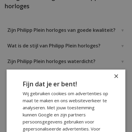
horloges
Zijn Philipp Plein horloges van goede kwaliteit?
Wat is de stijl van Philipp Plein horloges?
Zijn Philipp Plein horloges waterdicht?
×
Is Philipp Plein een horlogemerk of een
Fijn dat je er bent!
modemerk?
Wij gebruiken cookies om advertenties op
Wat zijn populaire modellen van Philipp Plein
maat te maken en ons websiteverkeer te
analyseren. Met jouw toestemming
horloges?
kunnen Google en zijn partners
persoonsgegevens gebruiken voor
Zijn Philipp Plein horloges duurder dan andere
gepersonaliseerde advertenties. Voor
fashionmerken?