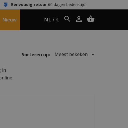
Eenvoudig retour
60 dagen bedenktijd
NL / €
Nieuw
Meest bekeken
Sorteren op:
 in
online