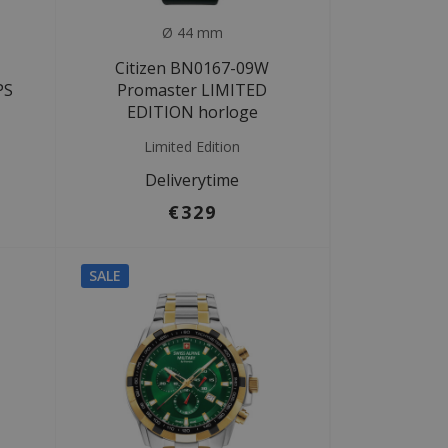
Ø 44 mm
Citizen BN0167-09W
PS
Promaster LIMITED
EDITION horloge
Limited Edition
Deliverytime
€329
SALE