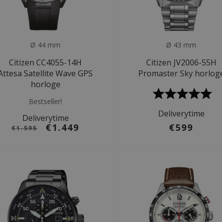
Ø 44 mm
Ø 43 mm
Citizen CC4055-14H
Citizen JV2006-55H
Attesa Satellite Wave GPS
Promaster Sky horlog
horloge
Bestseller!
Deliverytime
Deliverytime
€1.449
€599
€1.595