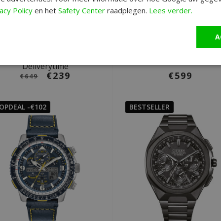
Swiss Alpine Military
Citizen JV2000-51L
acy Policy
en het
Safety Center
raadplegen.
Lees verder.
7078.9532 chronograaf
Promaster Sky horlog
horloge
Deliverytime
A
Deliverytime
€239
€599
€649
OPDEAL -€102
BESTSELLER