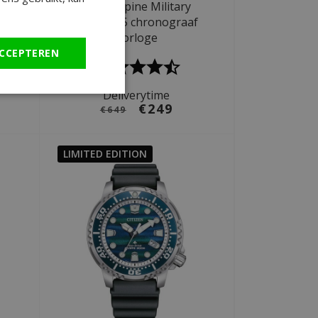
Swiss Alpine Military
e
7078.9535 chronograaf
horloge
CCEPTEREN
Deliverytime
€249
€649
LIMITED EDITION