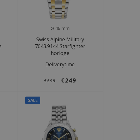
Ø 46 mm
Swiss Alpine Military
e
7043.9144 Starfighter
horloge
Deliverytime
€249
€699
SALE