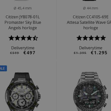
Ø 45,4 mm
Ø 44 mm
Citizen JY8078-01L
Citizen CC4105-69E
Promaster Sky Blue
Attesa Satellite Wave G
Angels horloge
horloge
Deliverytime
Deliverytime
€497
€1.295
€599
€1.395
ALE