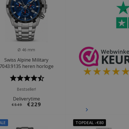
Ø 46 mm
Swiss Alpine Military
7043.9135 heren horloge
Bestseller!
Deliverytime
€229
€549
ALE
TOPDEAL -€80