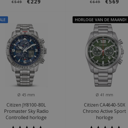
€229
€569
€549
€649
ALE
HORLOGE VAN DE MAAND!
Ø 45 mm
Ø 41 mm
Citizen JY8100-80L
Citizen CA4640-50X
Promaster Sky Radio
Chrono Active Sport
Controlled horloge
horloge