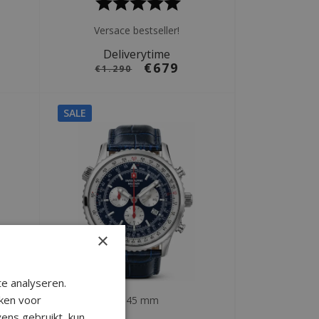
Versace bestseller!
Deliverytime
€679
€1.290
SALE
×
e analyseren.
ken voor
Ø 45 mm
ens gebruikt, kun