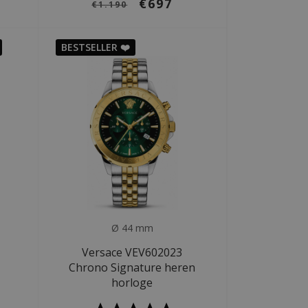
€697
€1.190
BESTSELLER ❤️
Ø 44 mm
Versace VEV602023
Chrono Signature heren
horloge