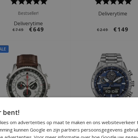
Bestseller!
Deliverytime
Deliverytime
€649
€149
€749
€249
ALE
r bent!
okies om advertenties op maat te maken en ons websiteverkeer t
ming kunnen Google en zijn partners persoonsgegevens gebrui
Ø 45 mm
Ø 43 mm
e advertenties. Voor meer informatie over hoe Google uw gegev