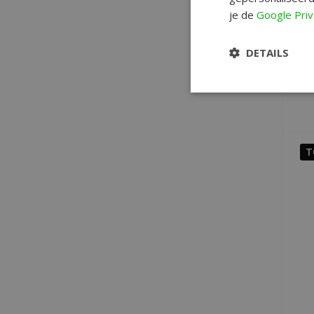
je de
Google Priv
DETAILS
T