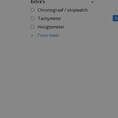
Extra's
Chronograaf / stopwatch
S
Tachymeter
Hoogtemeter
Toon meer