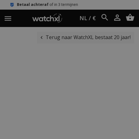
hteraf
of in 3 termijnen
Eenvoudig r
NL / €
Terug naar WatchXL bestaat 20 jaar!