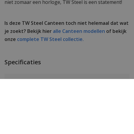
niet zomaar een horloge, TW Steel is een statement!
Is deze TW Steel Canteen toch niet helemaal dat wat
je zoekt? Bekijk hier
alle Canteen modellen
of bekijk
onze
complete TW Steel collectie.
Specificaties
Merk
TW Steel
SKU
TWCS124
EAN Code
8720039113671
Heren of dames
Heren horloge