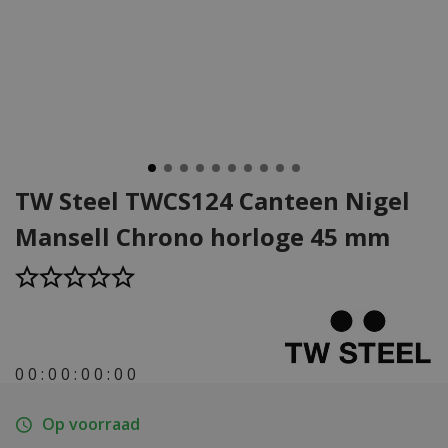
TW Steel TWCS124 Canteen Nigel
Mansell Chrono horloge 45 mm
0
0
:
0
0
:
0
0
:
0
0
Op voorraad