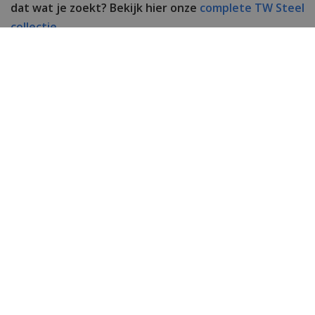
dat wat je zoekt? Bekijk hier onze
complete TW Steel
collectie.
Specificaties
Merk
TW Steel
Artikelnummer
TWVA-zwart
SKU
TWVA5
EAN Code
8720039113923
Heren of dames
Heren horloge
Materiaal behuizing
Edelstaal