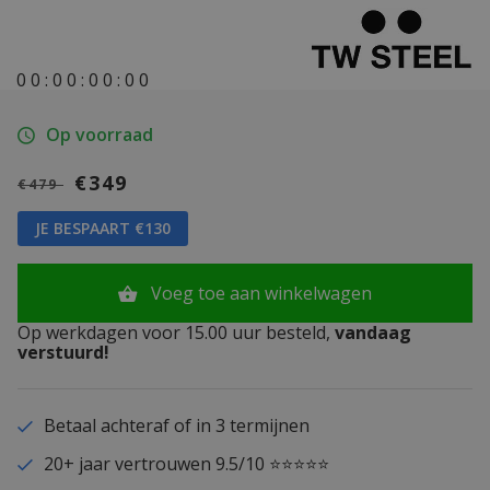
0
0
:
0
0
:
0
0
:
0
0
Op voorraad
€349
€479
JE BESPAART €130
Voeg toe aan winkelwagen
Op werkdagen voor 15.00 uur besteld,
vandaag
verstuurd!
Betaal achteraf of in 3 termijnen
20+ jaar vertrouwen 9.5/10 ⭐⭐⭐⭐⭐