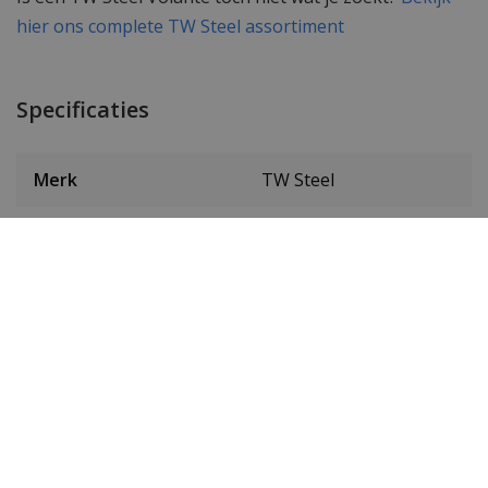
hier ons complete TW Steel assortiment
Specificaties
Merk
TW Steel
Artikelnummer
TWVS1-TWVS112
SKU
TWVS112
EAN Code
8720039112896
Heren of dames
Heren
Materiaal behuizing
Edelstaal