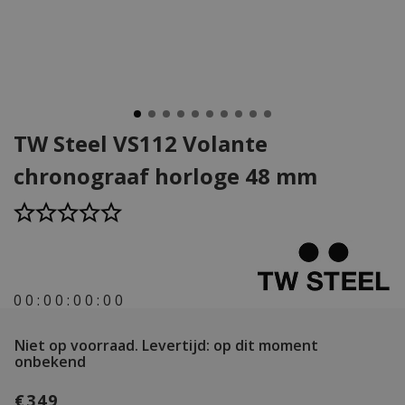
TW Steel VS112 Volante
chronograaf horloge 48 mm
0
0
:
0
0
:
0
0
:
0
0
Niet op voorraad.
Levertijd: op dit moment
onbekend
€349