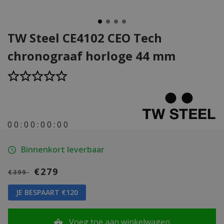
TW Steel CE4102 CEO Tech
chronograaf horloge 44 mm
0
0
:
0
0
:
0
0
:
0
0
Binnenkort leverbaar
€279
€399
JE BESPAART €120
Voeg toe aan winkelwagen