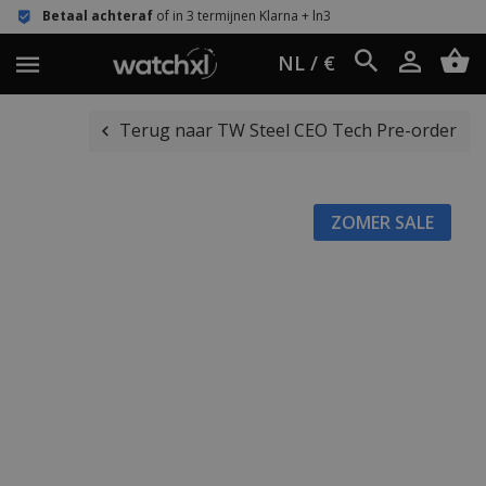
teraf
of in 3 termijnen Klarna + ln3
Eenvoudi
NL / €
Terug naar TW Steel CEO Tech Pre-order
ZOMER SALE