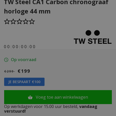
TW Steel CA1 Carbon chronograaf
horloge 44 mm
0
0
:
0
0
:
0
0
:
0
0
Op voorraad
€199
€299
JE BESPAART €100
Voeg toe aan winkelwagen
Op werkdagen voor 15.00 uur besteld,
vandaag
verstuurd!