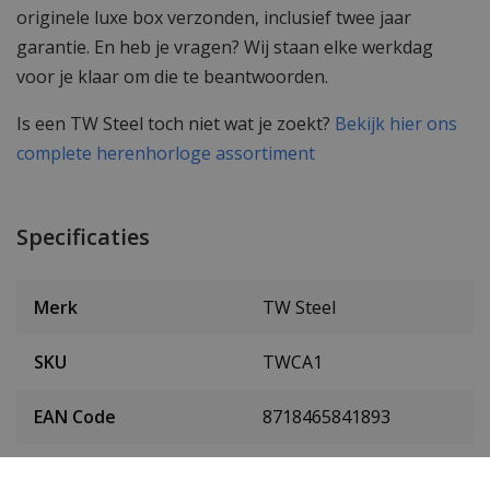
originele luxe box verzonden, inclusief twee jaar
garantie. En heb je vragen? Wij staan elke werkdag
voor je klaar om die te beantwoorden.
Is een TW Steel toch niet wat je zoekt?
Bekijk hier ons
complete herenhorloge assortiment
Specificaties
Merk
TW Steel
SKU
TWCA1
EAN Code
8718465841893
Heren of dames
Heren