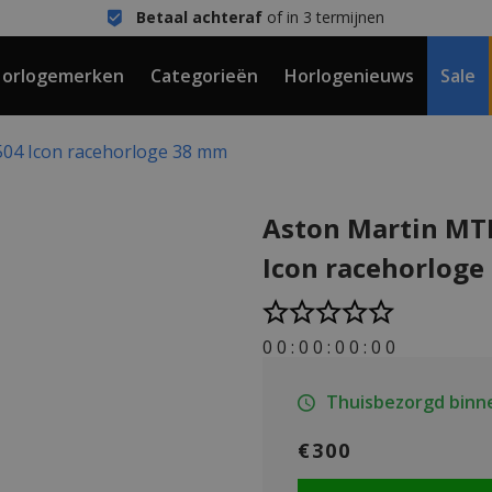
Betaal achteraf
of in 3 termijnen
orlogemerken
Categorieën
Horlogenieuws
Sale
04 Icon racehorloge 38 mm
Aston Martin MT
Icon racehorlog
0
0
:
0
0
:
0
0
:
0
0
Thuisbezorgd binn
€300