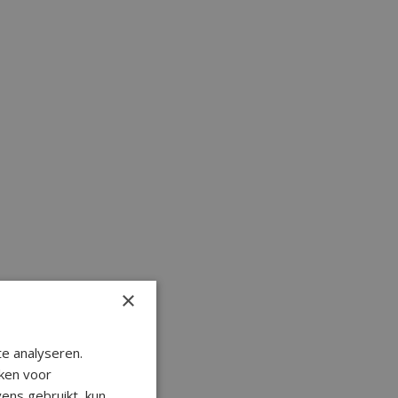
×
e analyseren.
ken voor
ens gebruikt, kun