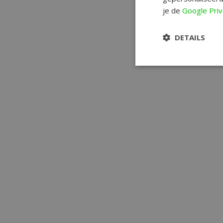
je de
Google Priv
DETAILS