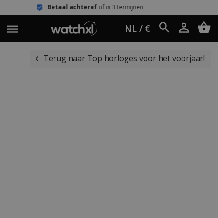
l achteraf
of in 3 termijnen
Eenvoud
NL / €
Terug naar Top horloges voor het voorjaar!