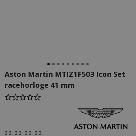
Aston Martin MTIZ1F503 Icon Set
racehorloge 41 mm
0
0
:
0
0
:
0
0
:
0
0