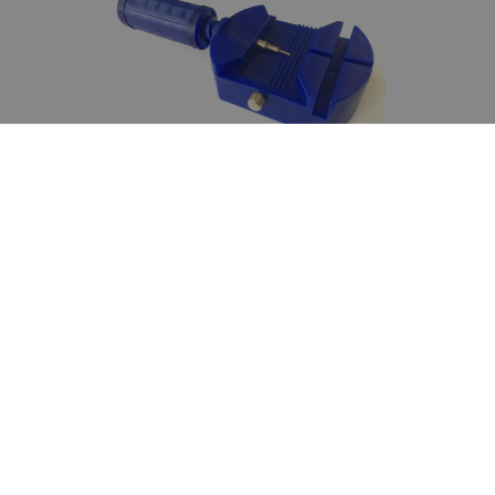
Inkortbare schakelband
De horlogeband van dit uurwerk kan gemakkelijk
ingekort worden met de door ons gratis bijgeleverde
horlogebandinkorter.
Wil je meer horloges zien?
Vind de populairste
Aston Martin horloges
bij
WatchXL
, jouw Aston Martin dealer. Is een Aston
Martin horloge toch niet wat je zoekt? Bekijk hier
alle horloges van WatchXL.