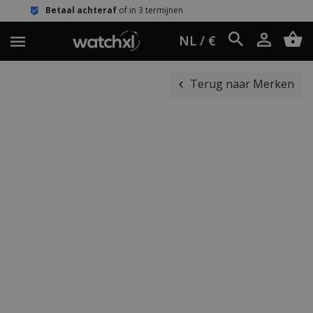
chteraf
of in 3 termijnen
Eenvoudig r
NL / €
Terug naar Merken