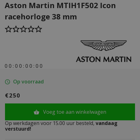
Aston Martin MTIH1F502 Icon
racehorloge 38 mm
0
0
:
0
0
:
0
0
:
0
0
Op voorraad
€250
Voeg toe aan winkelwagen
Op werkdagen voor 15.00 uur besteld,
vandaag
verstuurd!