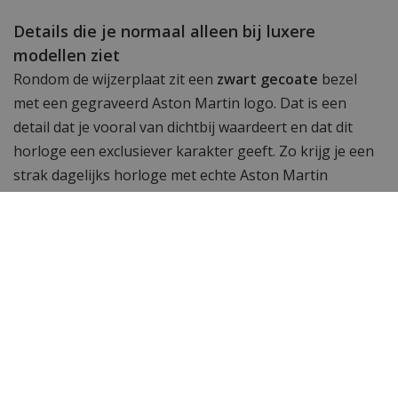
Details die je normaal alleen bij luxere
modellen ziet
Rondom de wijzerplaat zit een
zwart gecoate
bezel
met een gegraveerd Aston Martin logo. Dat is een
detail dat je vooral van dichtbij waardeert en dat dit
horloge een exclusiever karakter geeft. Zo krijg je een
strak dagelijks horloge met echte Aston Martin
uitstraling en veel draagcomfort.
Wil je meer horloges zien?
Vind de populairste
Aston Martin horloges
bij
WatchXL
, jouw Aston Martin dealer. Is een Aston
Martin horloge toch niet wat je zoekt? Bekijk hier
alle horloges van WatchXL.