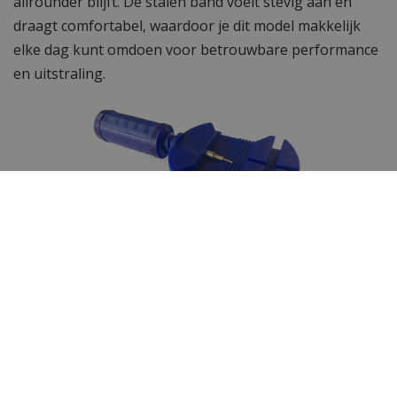
allrounder blijft. De stalen band voelt stevig aan en
draagt comfortabel, waardoor je dit model makkelijk
elke dag kunt omdoen voor betrouwbare performance
en uitstraling.
Inkortbare schakelband
De horlogeband van dit uurwerk kan gemakkelijk
ingekort worden met de door ons gratis bijgeleverde
horlogebandinkorter.
Wil je meer horloges zien?