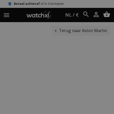
teraf
of in 3 termijnen
Eenvoudig ret
NL / €
Terug naar Aston Martin