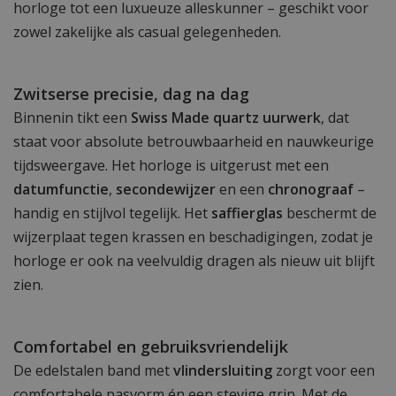
horloge tot een luxueuze alleskunner – geschikt voor
zowel zakelijke als casual gelegenheden.
Zwitserse precisie, dag na dag
Binnenin tikt een
Swiss Made quartz uurwerk
, dat
staat voor absolute betrouwbaarheid en nauwkeurige
tijdsweergave. Het horloge is uitgerust met een
datumfunctie
,
secondewijzer
en een
chronograaf
–
handig en stijlvol tegelijk. Het
saffierglas
beschermt de
wijzerplaat tegen krassen en beschadigingen, zodat je
horloge er ook na veelvuldig dragen als nieuw uit blijft
zien.
Comfortabel en gebruiksvriendelijk
De edelstalen band met
vlindersluiting
zorgt voor een
comfortabele pasvorm én een stevige grip. Met de