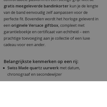
gratis meegeleverde bandinkorter
kun je de lengte
van de band eenvoudig zelf aanpassen voor de
perfecte fit. Bovendien wordt het horloge geleverd in
een
originele Versace giftbox
, compleet met
garantieboekje en certificaat van echtheid – een
prachtige toevoeging aan je collectie of een luxe
cadeau voor een ander.
Belangrijkste kenmerken op een rij:
Swiss Made quartz uurwerk
met datum,
chronograaf en secondewijzer
Opvallende groene wijzerplaat
met zilveren
edelstalen kast en band
Krasbestendig saffierglas
voor langdurige
helderheid en bescherming