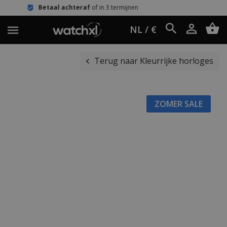
hteraf
of in 3 termijnen
Eenvoudig r
NL / €
Terug naar Kleurrijke horloges
ZOMER SALE