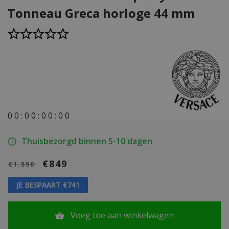
Tonneau Greca horloge 44 mm
0
0
:
0
0
:
0
0
:
0
0
Thuisbezorgd binnen 5-10 dagen
€849
€1.590
JE BESPAART €741
Voeg toe aan winkelwagen