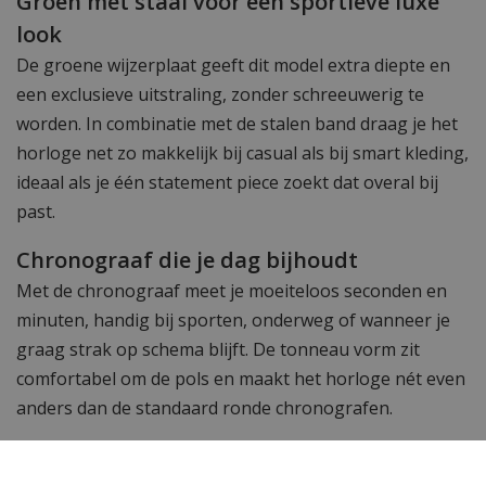
Groen met staal voor een sportieve luxe
look
De groene wijzerplaat geeft dit model extra diepte en
een exclusieve uitstraling, zonder schreeuwerig te
worden. In combinatie met de stalen band draag je het
horloge net zo makkelijk bij casual als bij smart kleding,
ideaal als je één statement piece zoekt dat overal bij
past.
Chronograaf die je dag bijhoudt
Met de chronograaf meet je moeiteloos seconden en
minuten, handig bij sporten, onderweg of wanneer je
graag strak op schema blijft. De tonneau vorm zit
comfortabel om de pols en maakt het horloge nét even
anders dan de standaard ronde chronografen.
Bestel bij WatchXL