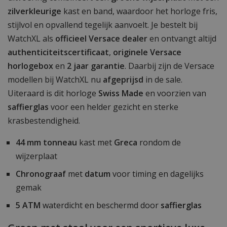
zilverkleurige
kast en band, waardoor het horloge fris,
stijlvol en opvallend tegelijk aanvoelt. Je bestelt bij
WatchXL als
officieel Versace dealer
en ontvangt altijd
authenticiteitscertificaat
,
originele Versace
horlogebox
en
2 jaar garantie
. Daarbij zijn de Versace
modellen bij WatchXL nu
afgeprijsd
in de sale.
Uiteraard is dit horloge
Swiss Made
en voorzien van
saffierglas
voor een helder gezicht en sterke
krasbestendigheid.
44 mm tonneau
kast met
Greca
rondom de
wijzerplaat
Chronograaf
met
datum
voor timing en dagelijks
gemak
5 ATM
waterdicht en beschermd door
saffierglas