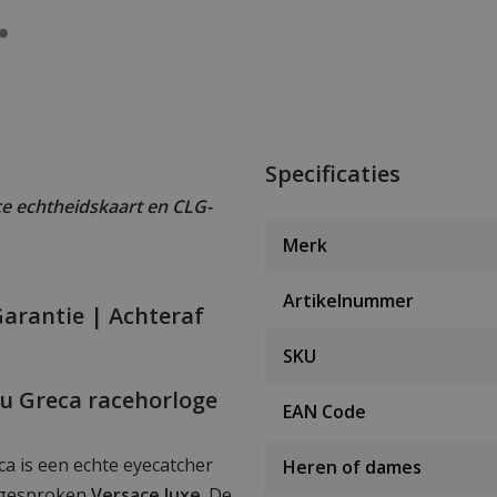
Specificaties
e echtheidskaart en CLG-
Merk
Artikelnummer
Garantie | Achteraf
SKU
u Greca racehorloge
EAN Code
 is een echte eyecatcher
Heren of dames
itgesproken
Versace luxe
. De