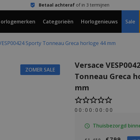
Betaal achteraf
of in 3 termijnen
orlogemerken
Categorieën
Horlogenieuws
Sale
VESP00424 Sporty Tonneau Greca horloge 44 mm
Versace VESP0042
ZOMER SALE
Tonneau Greca h
mm
0
0
:
0
0
:
0
0
:
0
0
Thuisbezorgd binn
€799
€1.450