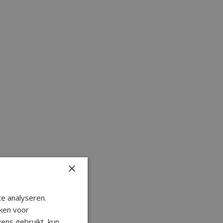
×
e analyseren.
ken voor
ens gebruikt, kun