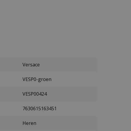
Versace
VESP0-groen
VESP00424
7630615163451
Heren