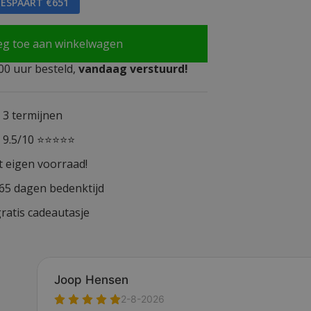
BESPAART €651
eg toe aan winkelwagen
0 uur besteld,
vandaag verstuurd!
n 3 termijnen
n 9.5/10 ⭐⭐⭐⭐⭐
t eigen voorraad!
365 dagen bedenktijd
ratis cadeautasje