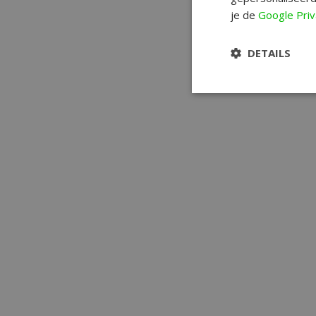
je de
Google Priv
DETAILS