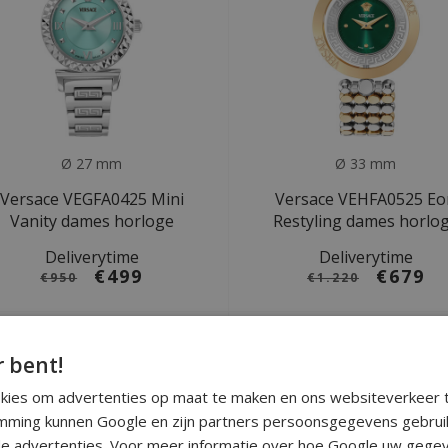
Ø 27 mm
Ø 33 mm
Versace VEGFA0425 Mini
Versace VEHFA0525 Eo
Vanity dames horloge
Restyling dames horlo
Deliverytime
Deliverytime
€499
€679
€950
€1.220
ALE
SALE
r bent!
okies om advertenties op maat te maken en ons websiteverkeer t
ming kunnen Google en zijn partners persoonsgegevens gebrui
e advertenties. Voor meer informatie over hoe Google uw gegev