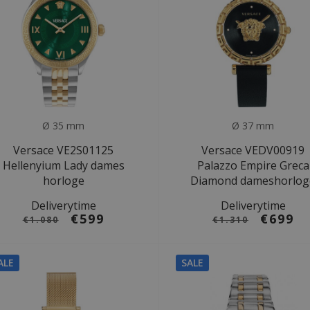
Ø 35 mm
Ø 37 mm
Versace VE2S01125
Versace VEDV00919
Hellenyium Lady dames
Palazzo Empire Greca
horloge
Diamond dameshorlog
Deliverytime
Deliverytime
€599
€699
€1.080
€1.310
ALE
SALE