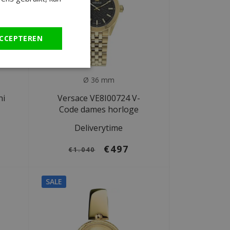
CCEPTEREN
Ø 36 mm
ni
Versace VE8I00724 V-
Code dames horloge
Deliverytime
€497
€1.040
SALE