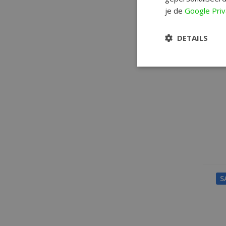
je de
Google Priv
DETAILS
S