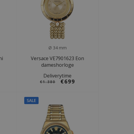
Ø 34 mm
ni
Versace VE7901623 Eon
dameshorloge
Deliverytime
€699
€1.380
SALE