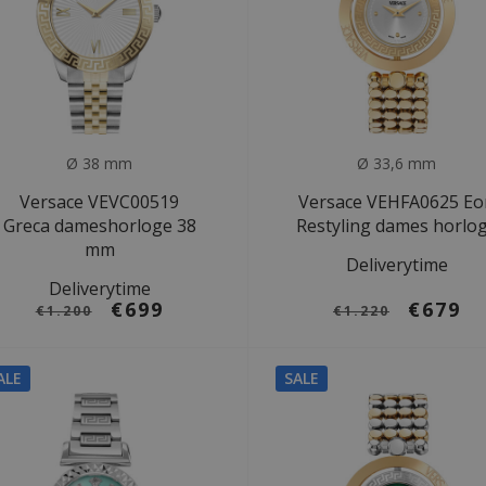
Ø 38 mm
Ø 33,6 mm
Versace VEVC00519
Versace VEHFA0625 Eo
Greca dameshorloge 38
Restyling dames horlo
mm
Deliverytime
Deliverytime
€699
€679
€1.200
€1.220
ALE
SALE