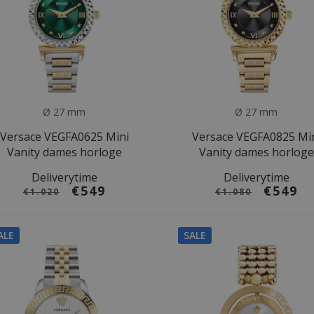
Ø 27 mm
Ø 27 mm
Versace VEGFA0625 Mini
Versace VEGFA0825 Mi
Vanity dames horloge
Vanity dames horloge
Deliverytime
Deliverytime
€549
€549
€1.020
€1.080
ALE
SALE