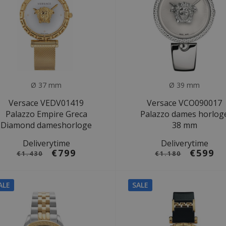
Ø 37 mm
Ø 39 mm
Versace VEDV01419
Versace VCO090017
Palazzo Empire Greca
Palazzo dames horlog
Diamond dameshorloge
38 mm
Deliverytime
Deliverytime
€799
€599
€1.430
€1.180
ALE
SALE