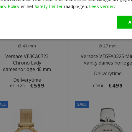
acy Policy
en het
Safety Center
raadplegen.
Lees verder.
A
Ø 40 mm
Ø 27 mm
Versace VE3CA0723
Versace VEGFA0325 Mi
Chrono Lady
Vanity dames horloge
dameshorloge 40 mm
Deliverytime
Deliverytime
€599
€499
€1.120
€950
ALE
SALE