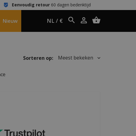
Eenvoudig retour
60 dagen bedenktijd
NL / €
Nieuw
Meest bekeken
Sorteren op:
ace