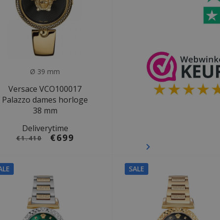
Ø 39 mm
Versace VCO100017
Palazzo dames horloge
38 mm
Deliverytime
€699
€1.410
ALE
SALE