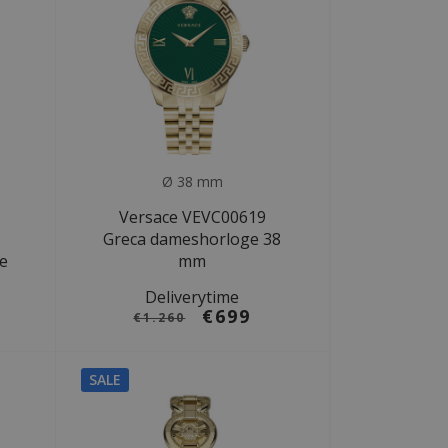
Ø 38 mm
Versace VEVC00619
Greca dameshorloge 38
e
mm
Deliverytime
€699
€1.260
SALE