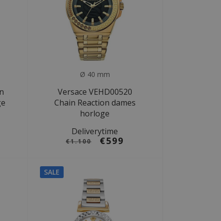
Ø 40 mm
n
Versace VEHD00520
ge
Chain Reaction dames
horloge
Deliverytime
€599
€1.100
SALE