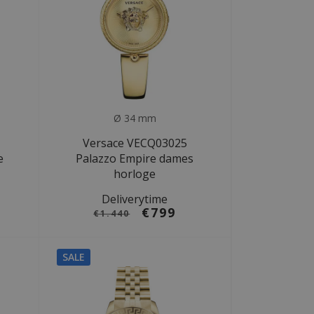
Ø 34 mm
Versace VECQ03025
e
Palazzo Empire dames
horloge
Deliverytime
€799
€1.440
SALE