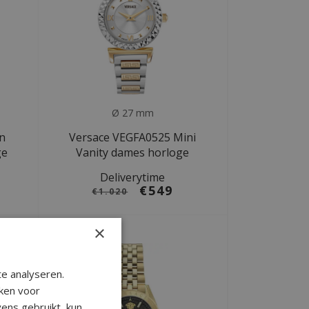
Ø 27 mm
n
Versace VEGFA0525 Mini
ge
Vanity dames horloge
Deliverytime
€549
€1.020
×
SALE
e analyseren.
ken voor
ens gebruikt, kun