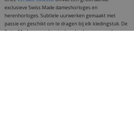
exclusieve Swiss Made dameshorloges en
herenhorloges. Subtiele uurwerken gemaakt met
passie en geschikt om te dragen bij elk kledingstuk. De
Swiss Made uurwerken in deze horloges garanderen
een perfecte tijdsloop en accurate tijdsweergave.
Wil je meer horloges zien?
Vind de populairste
Versace horloges
bij
WatchXL
,
jouw Versace dealer. Is een Versace horloge toch
niet wat je zoekt? Bekijk hier
alle horloges van
WatchXL.
Specificaties