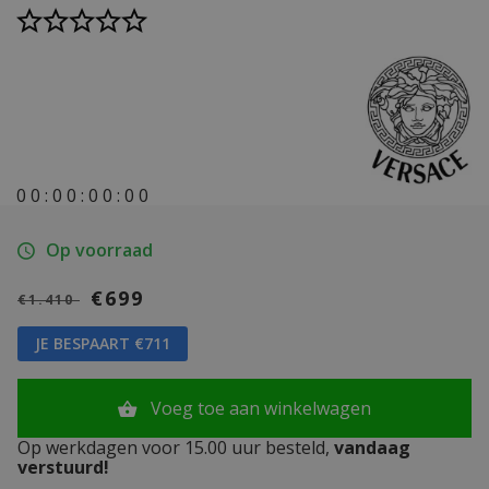
0
0
:
0
0
:
0
0
:
0
0
Op voorraad
€699
€1.410
JE BESPAART €711
Voeg toe aan winkelwagen
Op werkdagen voor 15.00 uur besteld,
vandaag
verstuurd!