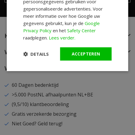
persoonsgegevens gebruiken voor
gepersonaliseerde advertenties. Voor
meer informatie over hoe Google uw
gegevens gebruikt, kun je de
Google
Privacy Policy
en het
Safety Center
Klantenservice
raadplegen.
Lees verder.
Wie is WatchXL?
DETAILS
ACCEPTEREN
Waarom WatchXL?
60 Dagen bedenktijd
>5.000 PostNL afhaalpunten NL+BE
(9,5/10) klantbeoordeling
Gratis verzekerde bezorging
Niet Goed? Geld terug!