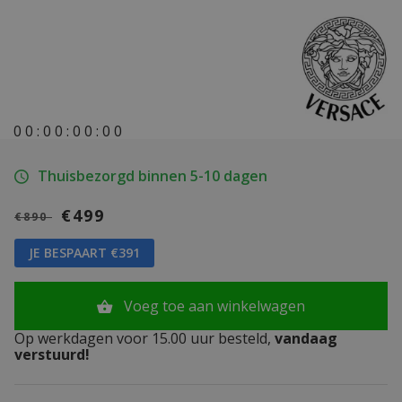
0
0
:
0
0
:
0
0
:
0
0
Thuisbezorgd binnen 5-10 dagen
€499
€890
JE BESPAART €391
Voeg toe aan winkelwagen
Op werkdagen voor 15.00 uur besteld,
vandaag
verstuurd!