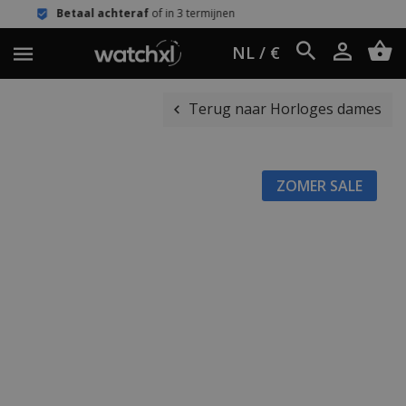
hteraf
of in 3 termijnen
Eenvoudig r
NL / €
Terug naar Horloges dames
ZOMER SALE