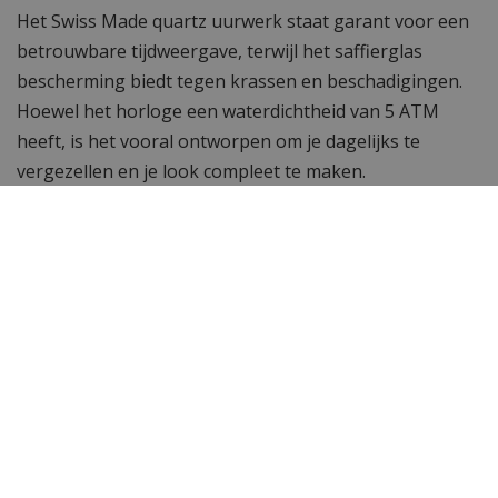
Het Swiss Made quartz uurwerk staat garant voor een
betrouwbare tijdweergave, terwijl het saffierglas
bescherming biedt tegen krassen en beschadigingen.
Hoewel het horloge een waterdichtheid van 5 ATM
heeft, is het vooral ontworpen om je dagelijks te
vergezellen en je look compleet te maken.
Iconische luxe ontmoet praktische
functionaliteit
Het Versace VEWCA0524 Greca Jewel horloge biedt een
perfecte balans tussen luxe en functionaliteit. Of je het
draagt voor een speciale gelegenheid of gewoon om je
dagelijkse outfit te verrijken, dit horloge is een stijlvolle
en betrouwbare keuze. Voeg dit tijdloze sieraad toe aan
je collectie en maak een blijvende indruk.
Schakelband van dit horloge is makkelijk