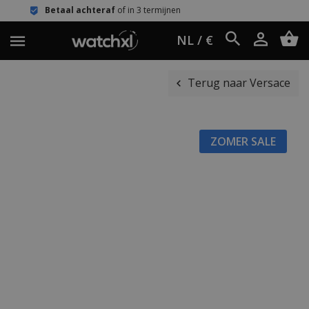
hteraf
of in 3 termijnen
Eenvoudig r
NL / €
Terug naar Versace
ZOMER SALE