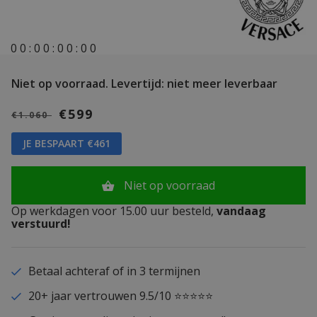
0
0
:
0
0
:
0
0
:
0
0
Niet op voorraad.
Levertijd: niet meer leverbaar
€599
€1.060
JE BESPAART €461
Niet op voorraad
Op werkdagen voor 15.00 uur besteld,
vandaag
verstuurd!
Betaal achteraf of in 3 termijnen
20+ jaar vertrouwen 9.5/10 ⭐⭐⭐⭐⭐