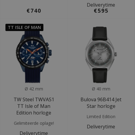
Deliverytime
€740
€595
TT ISLE OF MAN
Ø 42 mm
Ø 40 mm
TW Steel TWVAS1
Bulova 96B414 Jet
TT Isle of Man
Star horloge
Edition horloge
Limited Edition
Gelimiteerde oplage!
Deliverytime
Deliverytime