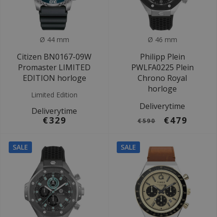
Ø 44 mm
Ø 46 mm
Citizen BN0167-09W
Philipp Plein
Promaster LIMITED
PWLFA0225 Plein
EDITION horloge
Chrono Royal
horloge
Limited Edition
Deliverytime
Deliverytime
€329
€479
€590
SALE
SALE