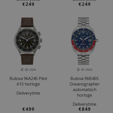
€249
€249
Ø 42 mm
Ø 41 mm
Bulova 96A245 Pilot
Bulova 96B405
A15 horloge
Oceanographer
automatisch
Deliverytime
horloge
Deliverytime
€499
€849