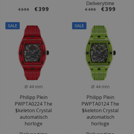
Deliverytime
€399
€399
€590
€490
SALE
SALE
Ø 44 mm
Ø 44 mm
Philipp Plein
Philipp Plein
PWPTA0224 The
PWPTA0124 The
$keleton Crystal
$keleton Crystal
automatisch
automatisch
horloge
horloge