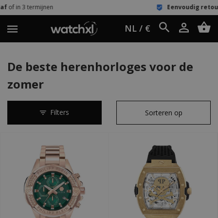
Eenvoudig retour
60 dagen bedenktij
NL / €
De beste herenhorloges voor de
zomer
Filters