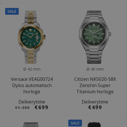
SALE
Ø 42 mm
Ø 40 mm
Versace VEAG00724
Citizen NK5020-58X
Dylos automatisch
Zenshin Super
horloge
Titanium horloge
Deliverytime
Deliverytime
€699
€499
€1.380
SALE