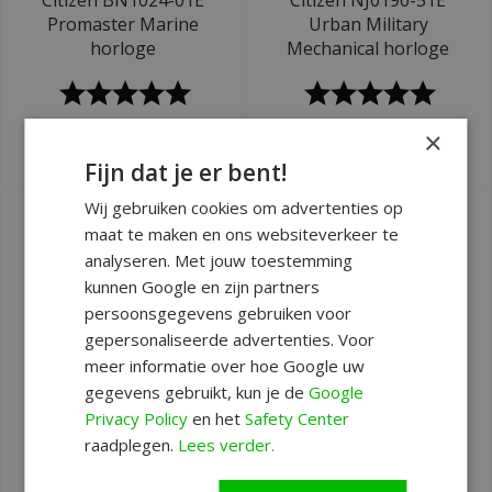
Citizen BN1024-01E
Citizen NJ0190-51E
Promaster Marine
Urban Military
horloge
Mechanical horloge
Deliverytime
Deliverytime
×
€499
€229
Fijn dat je er bent!
Wij gebruiken cookies om advertenties op
maat te maken en ons websiteverkeer te
analyseren. Met jouw toestemming
kunnen Google en zijn partners
persoonsgegevens gebruiken voor
gepersonaliseerde advertenties. Voor
meer informatie over hoe Google uw
gegevens gebruikt, kun je de
Google
Privacy Policy
en het
Safety Center
Ø 40 mm
Ø 41 mm
raadplegen.
Lees verder.
Citizen CA4660-61A
Citizen CA4624-56L