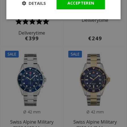
DETAILS
ACCEPTEREN
Navihawk Eco-Drive
Eco-Drive Chrono
horloge
horloge
Deliverytime
Deliverytime
€399
€249
SALE
SALE
Ø 42 mm
Ø 42 mm
Swiss Alpine Military
Swiss Alpine Military