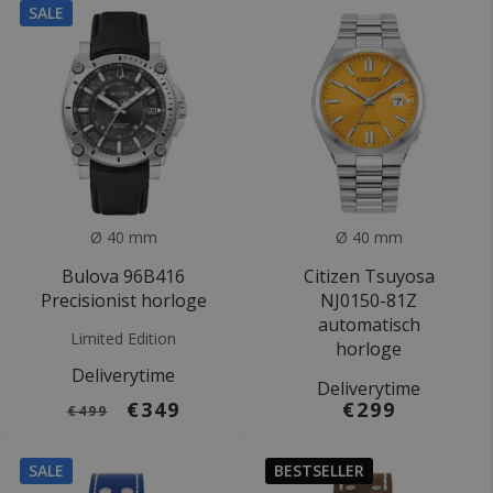
SALE
Ø 40 mm
Ø 40 mm
Bulova 96B416
Citizen Tsuyosa
Precisionist horloge
NJ0150-81Z
automatisch
Limited Edition
horloge
Deliverytime
Deliverytime
€349
€299
€499
SALE
BESTSELLER