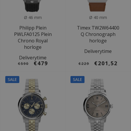
Ø 46 mm
Ø 40 mm
Philipp Plein
Timex TW2W64400
PWLFA0125 Plein
Q Chronograph
Chrono Royal
horloge
horloge
Deliverytime
Deliverytime
€479
€201,52
€590
€229
SALE
SALE