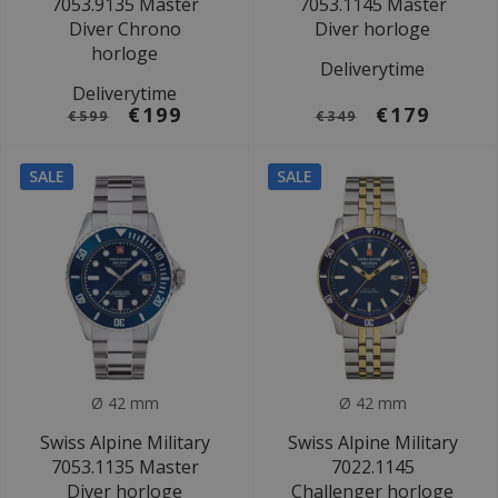
7053.9135 Master
7053.1145 Master
Diver Chrono
Diver horloge
horloge
Deliverytime
Deliverytime
€199
€179
€599
€349
SALE
SALE
Ø 42 mm
Ø 42 mm
Swiss Alpine Military
Swiss Alpine Military
7053.1135 Master
7022.1145
Diver horloge
Challenger horloge