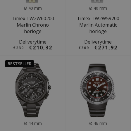
Ø 40 mm
Ø 40 mm
Timex TW2W60200
Timex TW2W59200
Marlin Chrono
Marlin Automatic
horloge
horloge
Deliverytime
Deliverytime
€210,32
€271,92
€239
€309
BESTSELLER
Ø 44 mm
Ø 46 mm