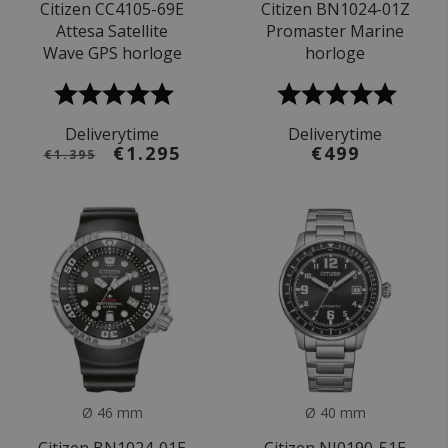
Citizen CC4105-69E
Citizen BN1024-01Z
Attesa Satellite
Promaster Marine
Wave GPS horloge
horloge
Deliverytime
Deliverytime
€1.295
€499
€1.395
Ø 46 mm
Ø 40 mm