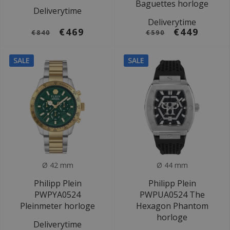
Baguettes horloge
Deliverytime
Deliverytime
€469
€449
€840
€590
SALE
SALE
Ø 42 mm
Ø 44 mm
Philipp Plein
Philipp Plein
PWPYA0524
PWPUA0524 The
Pleinmeter horloge
Hexagon Phantom
horloge
Deliverytime