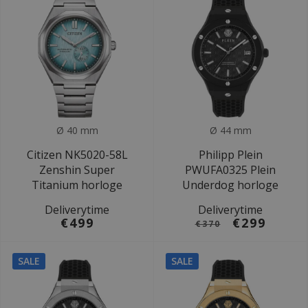
Ø 40 mm
Ø 44 mm
Citizen NK5020-58L
Philipp Plein
Zenshin Super
PWUFA0325 Plein
Titanium horloge
Underdog horloge
Deliverytime
Deliverytime
€499
€299
€370
SALE
SALE