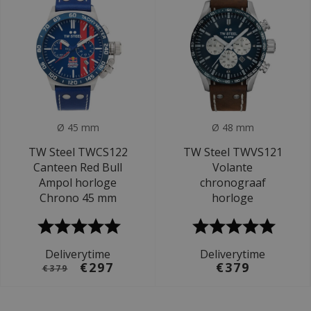
Ø 45 mm
Ø 48 mm
TW Steel TWCS122
TW Steel TWVS121
Canteen Red Bull
Volante
Ampol horloge
chronograaf
Chrono 45 mm
horloge
Deliverytime
Deliverytime
€297
€379
€379