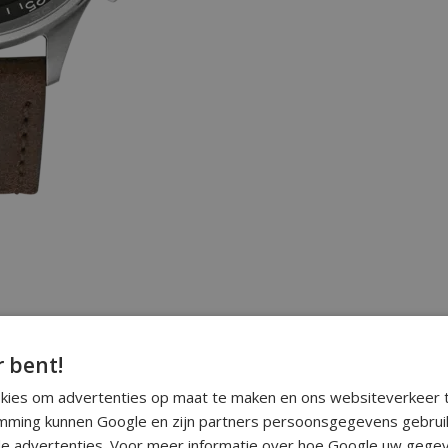
r bent!
okies om advertenties op maat te maken en ons websiteverkeer t
ming kunnen Google en zijn partners persoonsgegevens gebrui
e advertenties. Voor meer informatie over hoe Google uw gegev