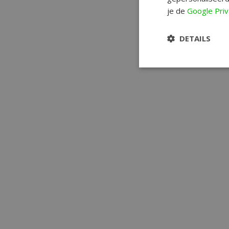
je de
Google Priv
DETAILS