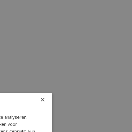
×
e analyseren.
ken voor
ens gebruikt, kun