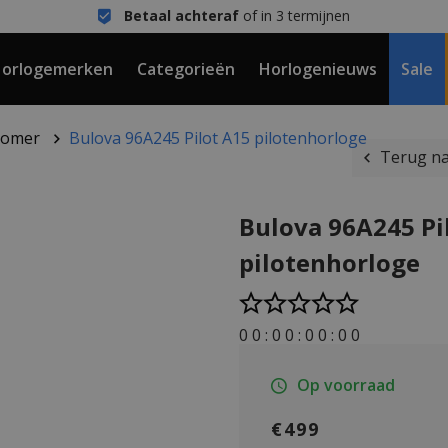
Betaal achteraf
of in 3 termijnen
orlogemerken
Categorieën
Horlogenieuws
Sale
zomer
Bulova 96A245 Pilot A15 pilotenhorloge
Terug na
Bulova 96A245 Pi
pilotenhorloge
0
0
:
0
0
:
0
0
:
0
0
Op voorraad
€499