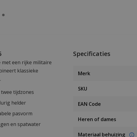
5
Specificaties
 met een rijke militaire
ineert klassieke
Merk
.
SKU
 twee tijdzones
durig helder
EAN Code
abele pasvorm
Heren of dames
egen en spatwater
Materiaal behuizing