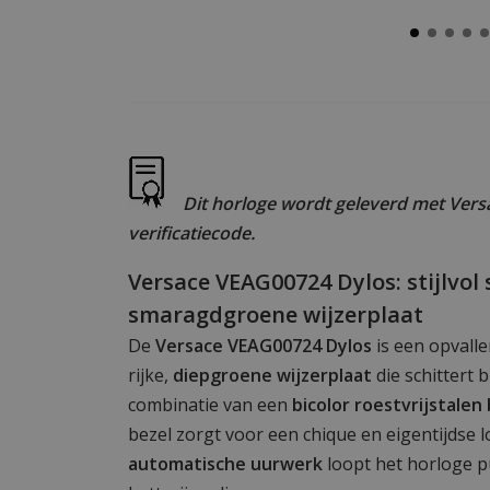
Dit horloge wordt geleverd met Versa
verificatiecode.
Versace VEAG00724 Dylos: stijlvo
smaragdgroene wijzerplaat
De
Versace VEAG00724 Dylos
is een opvall
rijke,
diepgroene wijzerplaat
die schittert bi
combinatie van een
bicolor roestvrijstalen
bezel zorgt voor een chique en eigentijdse l
automatische uurwerk
loopt het horloge 