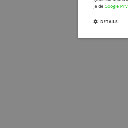
je de
Google Priv
DETAILS