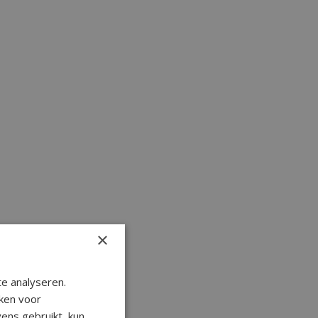
×
e analyseren.
ken voor
ens gebruikt, kun