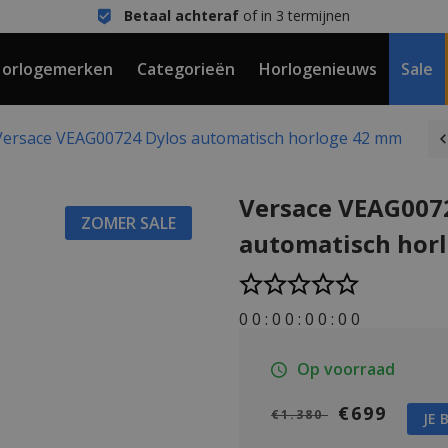
Betaal achteraf
of in 3 termijnen
orlogemerken
Categorieën
Horlogenieuws
Sale
Versace VEAG00724 Dylos automatisch horloge 42 mm
Versace VEAG007
ZOMER SALE
automatisch hor
0
0
:
0
0
:
0
0
:
0
0
Op voorraad
€699
€1.380
JE 