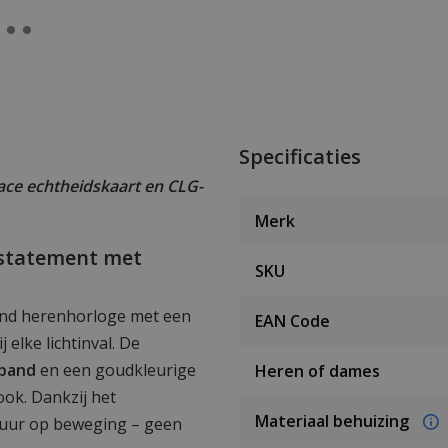
Specificaties
ce echtheidskaart en CLG-
Merk
l statement met
SKU
end herenhorloge met een
EAN Code
j elke lichtinval. De
 band
en een goudkleurige
Heren of dames
ook. Dankzij het
Materiaal behuizing
puur op beweging – geen