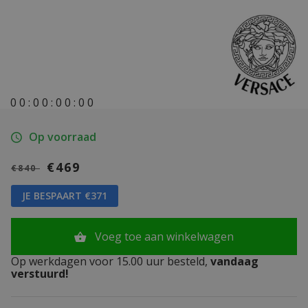
0
0
:
0
0
:
0
0
:
0
0
Op voorraad
€469
€840
JE BESPAART €371
Voeg toe aan winkelwagen
Op werkdagen voor 15.00 uur besteld,
vandaag
verstuurd!