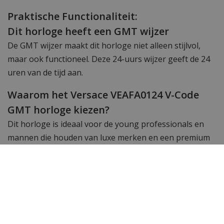
Praktische Functionaliteit:
Dit horloge heeft een GMT wijzer
De GMT wijzer maakt dit horloge niet alleen stijlvol,
maar ook functioneel. Deze 24-uurs wijzer geeft de 24
uren van de tijd aan.
Waarom het Versace VEAFA0124 V-Code
GMT horloge kiezen?
Dit horloge is ideaal voor de young professionals en
mannen die houden van luxe merken en een premium
uitstraling. Het Versace VEAFA0124 V-Code GMT
horloge is een statement van je succes, een metgezel
voor elke gelegenheid. Of je nu een belangrijke
meeting hebt of uitgaat, dit horloge zal altijd de juiste
indruk maken. Als je op zoek bent naar duurzaamheid,
functionaliteit en stijl, dan is het Versace VEAFA0124