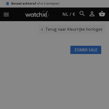
raf
of in 3 termijnen
Eenvoudig reto
NL / €
Terug naar Kleurrijke horloges
ZOMER SALE