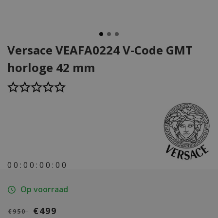
Versace VEAFA0224 V-Code GMT
horloge 42 mm
0
0
:
0
0
:
0
0
:
0
0
Op voorraad
€499
€950