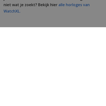
niet wat je zoekt? Bekijk hier
alle horloges van
WatchXL.
Specificaties
Merk
Versace
SKU
VEAFA0224
EAN Code
7630615166216
Heren of dames
Heren
Materiaal behuizing
Edelstaal