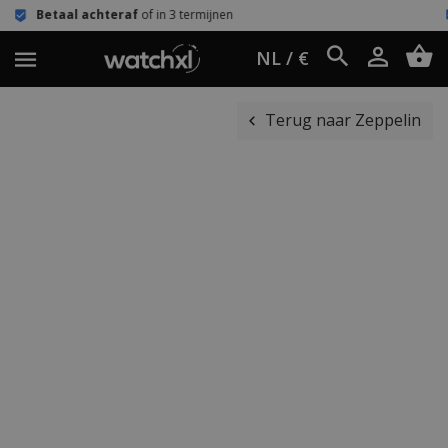
hteraf
of in 3 termijnen
Eenvoudig r
NL / €
Terug naar Zeppelin