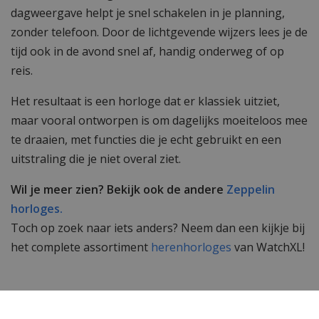
dagweergave helpt je snel schakelen in je planning,
zonder telefoon. Door de lichtgevende wijzers lees je de
tijd ook in de avond snel af, handig onderweg of op
reis.
Het resultaat is een horloge dat er klassiek uitziet,
maar vooral ontworpen is om dagelijks moeiteloos mee
te draaien, met functies die je echt gebruikt en een
uitstraling die je niet overal ziet.
Wil je meer zien? Bekijk ook de andere
Zeppelin
horloges.
Toch op zoek naar iets anders? Neem dan een kijkje bij
het complete assortiment
herenhorloges
van WatchXL!
Specificaties