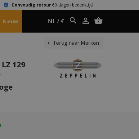
Eenvoudig retour
60 dagen bedenktijd
NL / €
Nieuw
Terug naar Merken
 LZ 129
r
loge
n