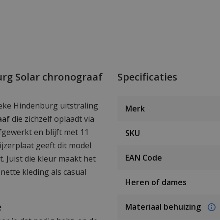
urg Solar chronograaf
Specificaties
eke Hindenburg uitstraling
Merk
aaf
die zichzelf oplaadt via
fgewerkt en blijft met 11
SKU
zerplaat geeft dit model
EAN Code
 Juist die kleur maakt het
ette kleding als casual
Heren of dames
e
Materiaal behuizing