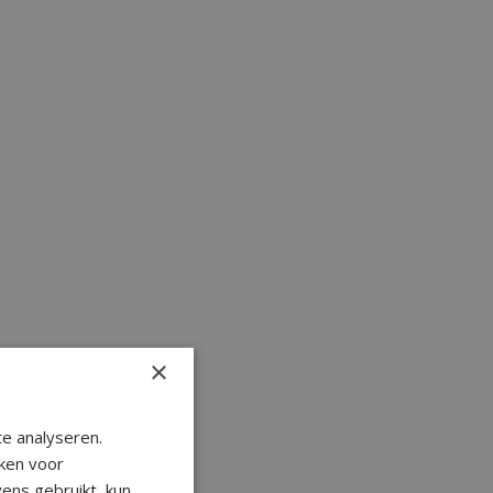
×
e analyseren.
ken voor
ens gebruikt, kun