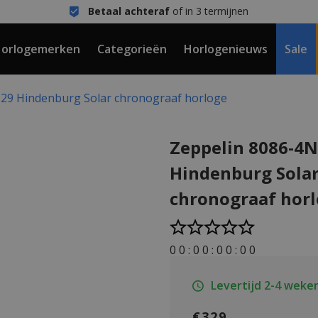
Betaal achteraf
of in 3 termijnen
orlogemerken
Categorieën
Horlogenieuws
Sale
129 Hindenburg Solar chronograaf horloge
Zeppelin 8086-4N
Hindenburg Sola
chronograaf hor
0
0
:
0
0
:
0
0
:
0
0
Levertijd 2-4 weke
€329