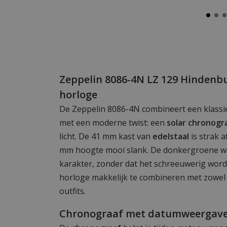
Zeppelin 8086-4N LZ 129 Hindenb
horloge
De Zeppelin 8086-4N combineert een klassi
met een moderne twist: een
solar chronogr
licht. De 41 mm kast van
edelstaal
is strak a
mm hoogte mooi slank. De donkergroene wij
karakter, zonder dat het schreeuwerig wordt.
horloge makkelijk te combineren met zowel n
outfits.
Chronograaf met datumweergav