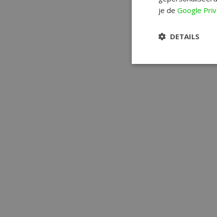
je de
Google Priv
DETAILS