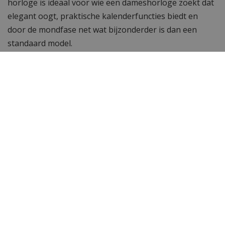
horloge is ideaal voor wie een dameshorloge zoekt dat
elegant oogt, praktische kalenderfuncties biedt en
door de mondfase net wat bijzonderder is dan een
standaard model.
Specificaties
Merk
Zeppelin
Artikelnummer
8075-Wit
SKU
80755
EAN Code
4041338807554
SKU
80755