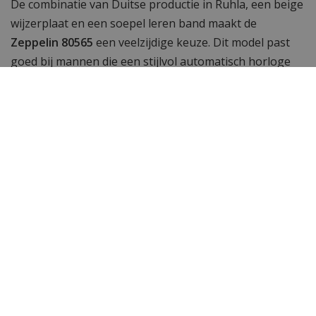
De combinatie van Duitse productie in Ruhla, een beige
wijzerplaat en een soepel leren band maakt de
Zeppelin 80565
een veelzijdige keuze. Dit model past
goed bij mannen die een stijlvol automatisch horloge
zoeken dat dagelijks gedragen kan worden en toch een
duidelijke klassieke identiteit heeft.
Specificaties
Merk
Zeppelin
Artikelnummer
8056-Beige
SKU
80565
EAN Code
4041338805659