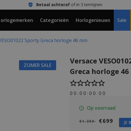
Betaal achteraf
of in 3 termijnen
orlogemerken
Categorieën
Horlogenieuws
Sale
VESO01022 Sporty Greca horloge 46 mm
Versace VESO010
ZOMER SALE
Greca horloge 4
0
0
:
0
0
:
0
0
:
0
0
Op voorraad
€699
€1.350
JE 