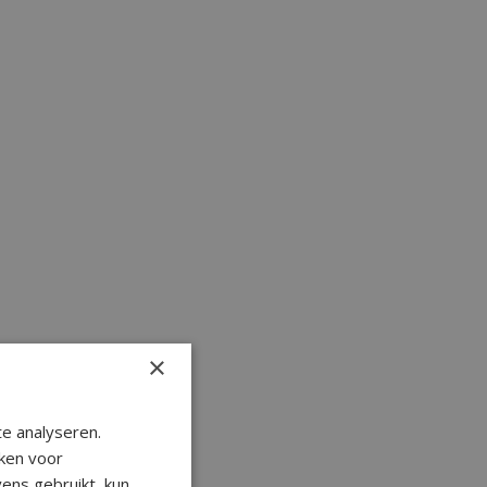
×
e analyseren.
ken voor
ens gebruikt, kun