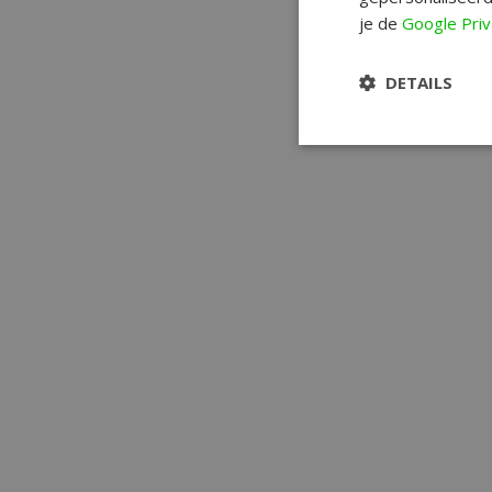
je de
Google Priv
DETAILS