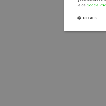
je de
Google Priv
DETAILS