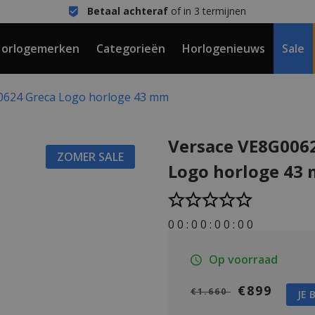
Betaal achteraf
of in 3 termijnen
orlogemerken
Categorieën
Horlogenieuws
Sale
0624 Greca Logo horloge 43 mm
Versace VE8G006
ZOMER SALE
Logo horloge 43
0
0
:
0
0
:
0
0
:
0
0
Op voorraad
€899
€1.660
JE 