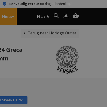
Eenvoudig retour
60 dagen bedenktijd
NL / €
Nieuw
Terug naar Horloge Outlet
24 Greca
 mm
BESPAART €761