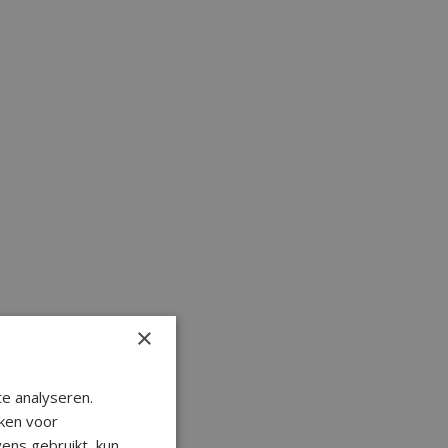
×
e analyseren.
ken voor
ens gebruikt, kun