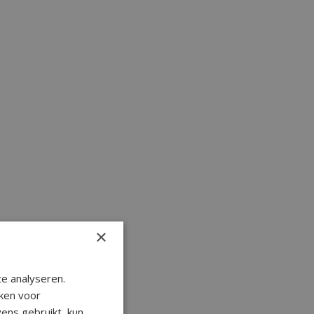
×
e analyseren.
ken voor
ens gebruikt, kun