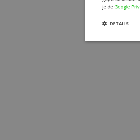
je de
Google Priv
DETAILS