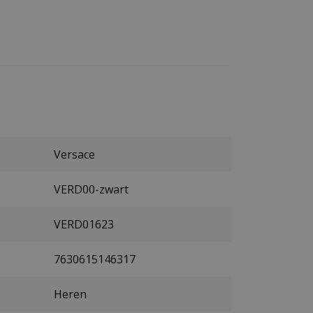
Versace
VERD00-zwart
VERD01623
7630615146317
Heren