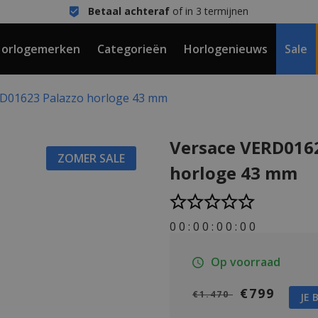
Betaal achteraf
of in 3 termijnen
orlogemerken
Categorieën
Horlogenieuws
Sale
RD01623 Palazzo horloge 43 mm
Versace VERD016
ZOMER SALE
horloge 43 mm
0
0
:
0
0
:
0
0
:
0
0
Op voorraad
€799
€1.470
JE 