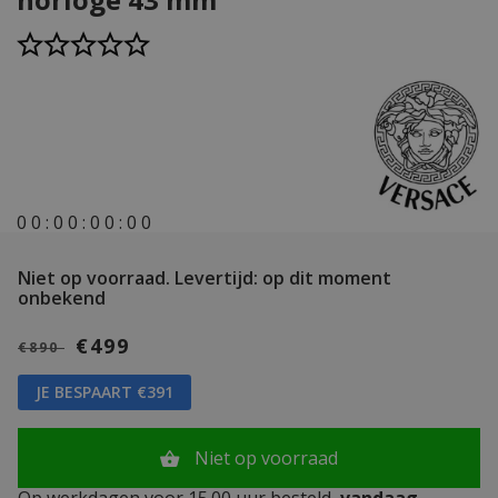
0
0
:
0
0
:
0
0
:
0
0
Niet op voorraad.
Levertijd: op dit moment
onbekend
€499
€890
JE BESPAART €391
Niet op voorraad