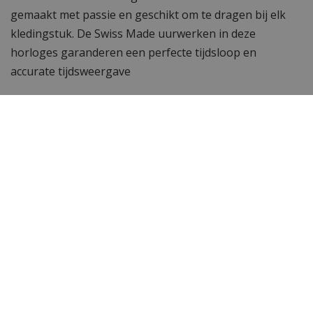
gemaakt met passie en geschikt om te dragen bij elk
kledingstuk. De Swiss Made uurwerken in deze
horloges garanderen een perfecte tijdsloop en
accurate tijdsweergave
Wil je meer horloges zien?
Vind de populairste
Versace horloges
bij
WatchXL
,
jouw Versace dealer. Is een Versace horloge toch
niet wat je zoekt? Bekijk hier
alle horloges van
WatchXL.
Specificaties