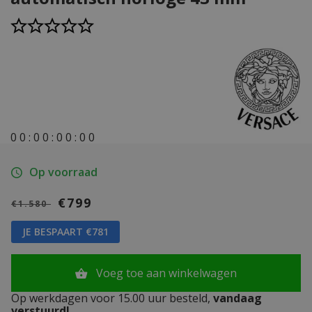
0
0
:
0
0
:
0
0
:
0
0
Op voorraad
€799
€1.580
JE BESPAART €781
Voeg toe aan winkelwagen
Op werkdagen voor 15.00 uur besteld,
vandaag
verstuurd!