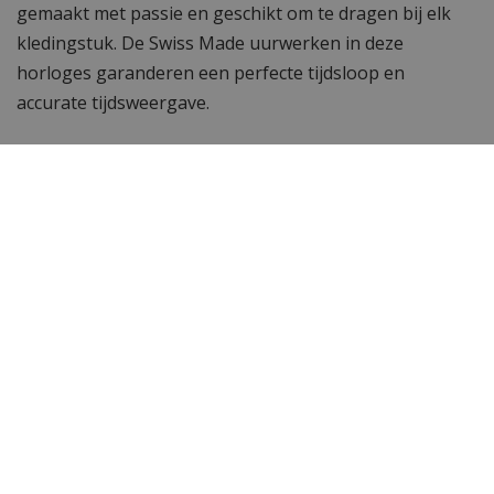
gemaakt met passie en geschikt om te dragen bij elk
kledingstuk. De Swiss Made uurwerken in deze
horloges garanderen een perfecte tijdsloop en
accurate tijdsweergave.
Wil je meer horloges zien?
Vind de populairste
Versace horloges
bij
WatchXL
,
jouw Versace dealer. Is een Versace horloge toch
niet wat je zoekt? Bekijk hier
alle horloges van
WatchXL.
Specificaties