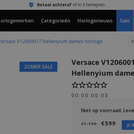
Betaal achteraf
of in 3 termijnen
orlogemerken
Categorieën
Horlogenieuws
Sale
Versace V12060017 Hellenyium dames horloge
Versace V120600
ZOMER SALE
Hellenyium dame
0
0
:
0
0
:
0
0
:
0
0
Niet op voorraad.
Lever
€599
€1.100
JE 