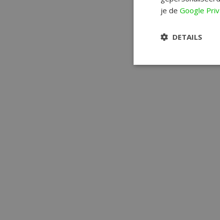
je de
Google Priv
DETAILS