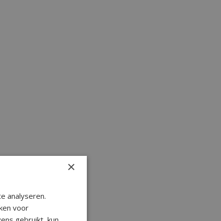
×
e analyseren.
ken voor
ens gebruikt, kun