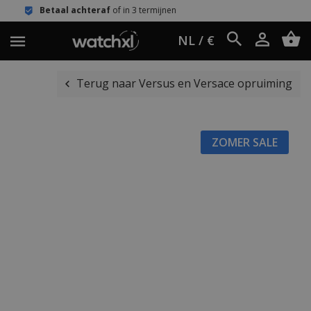
teraf
of in 3 termijnen
Eenvoudig re
NL / €
Terug naar Versus en Versace opruiming
ZOMER SALE