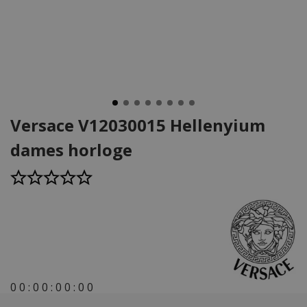
Versace V12030015 Hellenyium
dames horloge
0
0
:
0
0
:
0
0
:
0
0