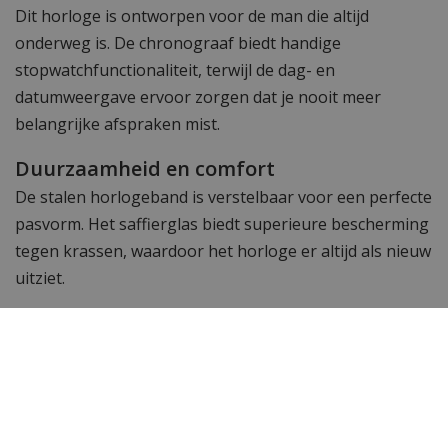
Dit horloge is ontworpen voor de man die altijd
onderweg is. De chronograaf biedt handige
stopwatchfunctionaliteit, terwijl de dag- en
datumweergave ervoor zorgen dat je nooit meer
belangrijke afspraken mist.
Duurzaamheid en comfort
De stalen horlogeband is verstelbaar voor een perfecte
pasvorm. Het saffierglas biedt superieure bescherming
tegen krassen, waardoor het horloge er altijd als nieuw
uitziet.
Maak een statement met Versace
Het Versace VEZ900521 Greca Logo herenhorloge is
meer dan een accessoire – het is een symbool van
tijdloze elegantie en verfijning. Bestel vandaag nog en
draag een stukje Italiaanse luxe aan je pols.