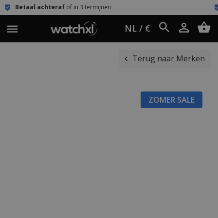
f
of in 3 termijnen
Eenvoudig retour
6
NL / €
Terug naar Merken
ZOMER SALE