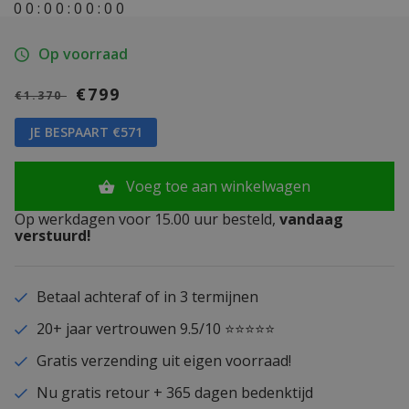
0
0
:
0
0
:
0
0
:
0
0
Op voorraad
€799
€1.370
JE BESPAART €571
Voeg toe aan winkelwagen
Op werkdagen voor 15.00 uur besteld,
vandaag
verstuurd!
Betaal achteraf of in 3 termijnen
20+ jaar vertrouwen 9.5/10 ⭐⭐⭐⭐⭐
Gratis verzending uit eigen voorraad!
Nu gratis retour + 365 dagen bedenktijd