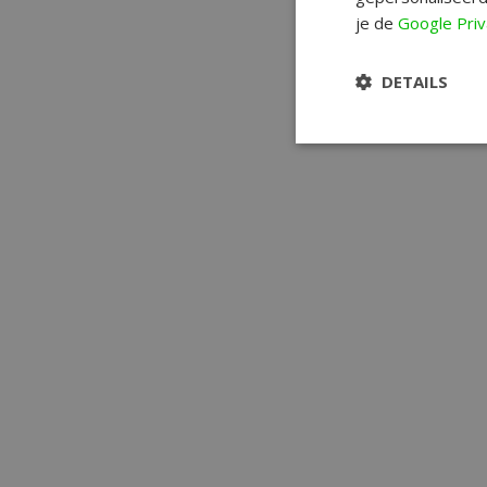
je de
Google Priv
DETAILS