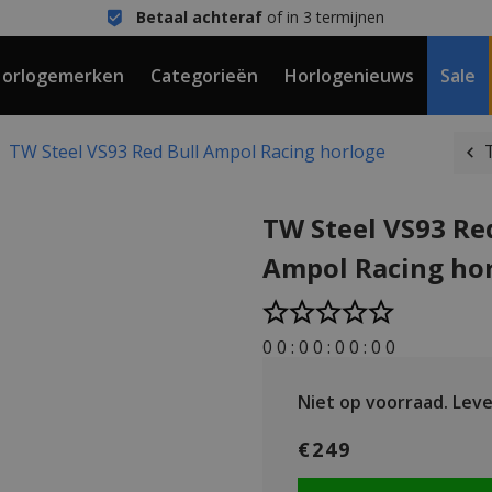
Betaal achteraf
of in 3 termijnen
orlogemerken
Categorieën
Horlogenieuws
Sale
TW Steel VS93 Red Bull Ampol Racing horloge
TW Steel VS93 Re
Ampol Racing ho
0
0
:
0
0
:
0
0
:
0
0
Niet op voorraad.
Lever
€249