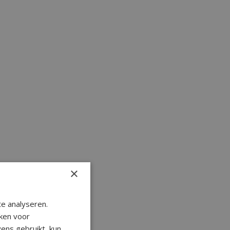
×
e analyseren.
ken voor
ens gebruikt, kun