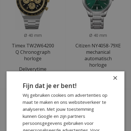
Ø 40 mm
Ø 40 mm
Timex TW2W64200
Citizen NY4058-79XE
Q Chronograph
mechanical
horloge
automatisch
horloge
Deliverytime
Deliverytime
×
€219,12
€229
€249
Fijn dat je er bent!
Wij gebruiken cookies om advertenties op
maat te maken en ons websiteverkeer te
analyseren. Met jouw toestemming
kunnen Google en zijn partners
persoonsgegevens gebruiken voor
gepersonaliseerde advertenties. Voor