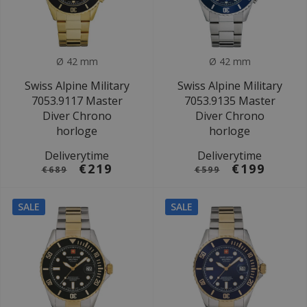
Ø 42 mm
Ø 42 mm
Swiss Alpine Military
Swiss Alpine Military
7053.9117 Master
7053.9135 Master
Diver Chrono
Diver Chrono
horloge
horloge
Deliverytime
Deliverytime
€219
€199
€689
€599
SALE
SALE