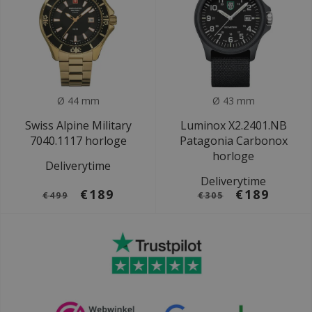
Ø 44 mm
Ø 43 mm
Swiss Alpine Military
Luminox X2.2401.NB
7040.1117 horloge
Patagonia Carbonox
horloge
Deliverytime
Deliverytime
€189
€189
€499
€305