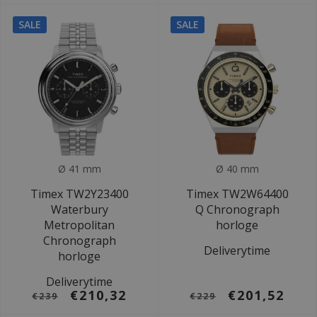
SALE
SALE
Ø 41 mm
Ø 40 mm
Timex TW2Y23400
Timex TW2W64400
Waterbury
Q Chronograph
Metropolitan
horloge
Chronograph
Deliverytime
horloge
Deliverytime
€210,32
€201,52
€239
€229