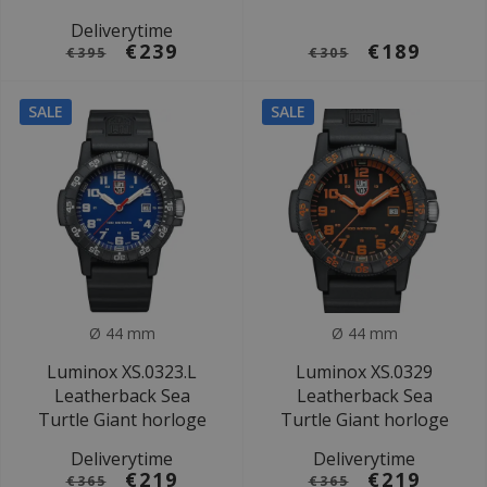
Deliverytime
€239
€189
€395
€305
SALE
SALE
Ø 44 mm
Ø 44 mm
Luminox XS.0323.L
Luminox XS.0329
Leatherback Sea
Leatherback Sea
Turtle Giant horloge
Turtle Giant horloge
Deliverytime
Deliverytime
€219
€219
€365
€365