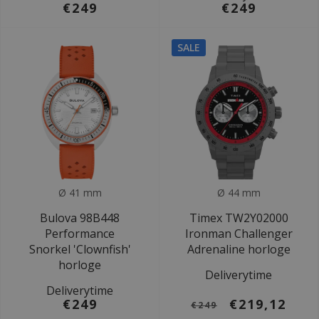
€249
€249
SALE
Ø 41 mm
Ø 44 mm
Bulova 98B448
Timex TW2Y02000
Performance
Ironman Challenger
Snorkel 'Clownfish'
Adrenaline horloge
horloge
Deliverytime
Deliverytime
€249
€219,12
€249