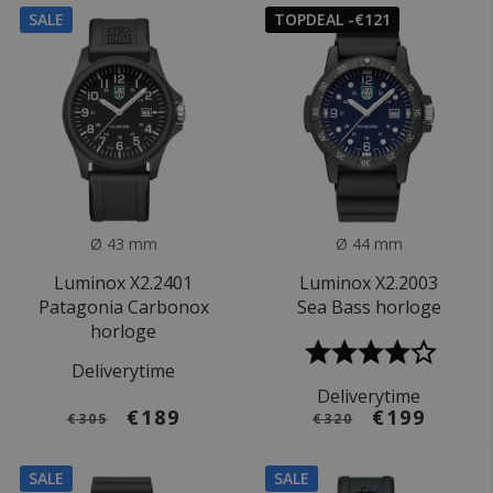
SALE
TOPDEAL -€121
Ø 43 mm
Ø 44 mm
Luminox X2.2401
Luminox X2.2003
Patagonia Carbonox
Sea Bass horloge
horloge
Deliverytime
Deliverytime
€189
€199
€305
€320
SALE
SALE