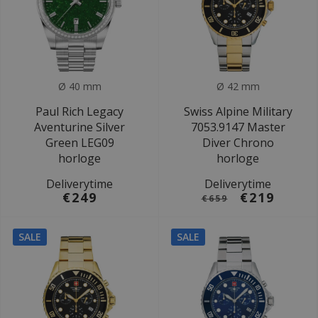
Ø 40 mm
Ø 42 mm
Paul Rich Legacy
Swiss Alpine Military
Aventurine Silver
7053.9147 Master
Green LEG09
Diver Chrono
horloge
horloge
Deliverytime
Deliverytime
€249
€219
€659
SALE
SALE