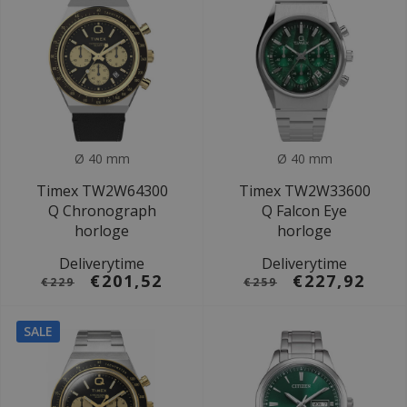
Ø 40 mm
Ø 40 mm
Timex TW2W64300
Timex TW2W33600
Q Chronograph
Q Falcon Eye
horloge
horloge
Deliverytime
Deliverytime
€201,52
€227,92
€229
€259
SALE