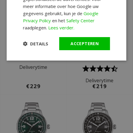
meer informatie over hoe Google uw
gegevens gebruikt, kun je de
Google
Privacy Policy
en het
Safety Center
Ø 40 mm
Ø 40 mm
raadplegen.
Lees verder.
Citizen NY4058-79LE
Citizen NY4058-01EC
mechanical
mechanical
DETAILS
ACCEPTEREN
automatisch
automatisch
horloge
horloge
Deliverytime
Deliverytime
€229
€219