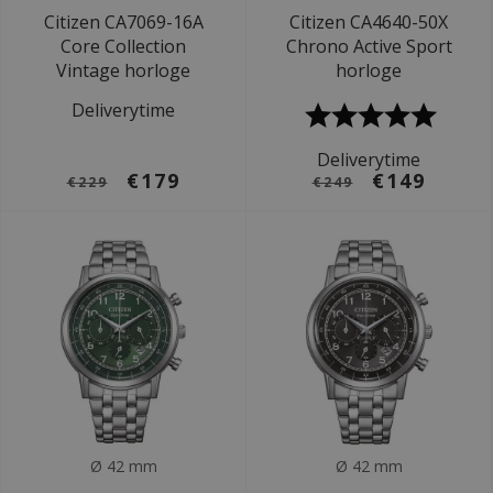
Citizen CA7069-16A
Citizen CA4640-50X
Core Collection
Chrono Active Sport
Vintage horloge
horloge
Deliverytime
Deliverytime
€179
€149
€229
€249
Ø 42 mm
Ø 42 mm