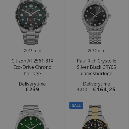
Ø 43 mm
Ø 32 mm
Citizen AT2561-81X
Paul Rich Crystelle
Eco-Drive Chrono
Silver Black CRY05
horloge
dameshorloge
Deliverytime
Deliverytime
€239
€164,25
€219
SALE