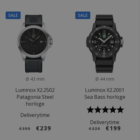
SALE
SALE
Ø 43 mm
Ø 44 mm
Luminox X2.2502
Luminox X2.2001
Patagonia Steel
Sea Bass horloge
horloge
Deliverytime
Deliverytime
€239
€199
€395
€320