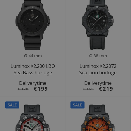
Ø 44 mm
Ø 38 mm
Luminox X2.2001.BO
Luminox X2.2072
Sea Bass horloge
Sea Lion horloge
Deliverytime
Deliverytime
€199
€219
€320
€365
SALE
SALE