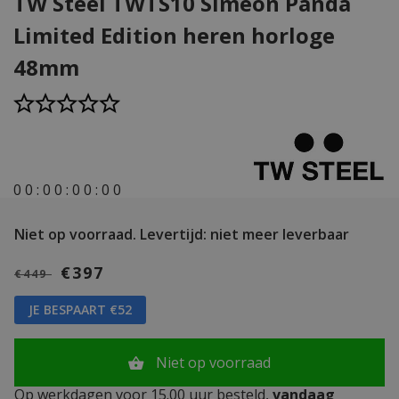
TW Steel TWTS10 Simeon Panda
Limited Edition heren horloge
48mm
0
0
:
0
0
:
0
0
:
0
0
Niet op voorraad.
Levertijd: niet meer leverbaar
€397
€449
JE BESPAART €52
Niet op voorraad
Op werkdagen voor 15.00 uur besteld,
vandaag