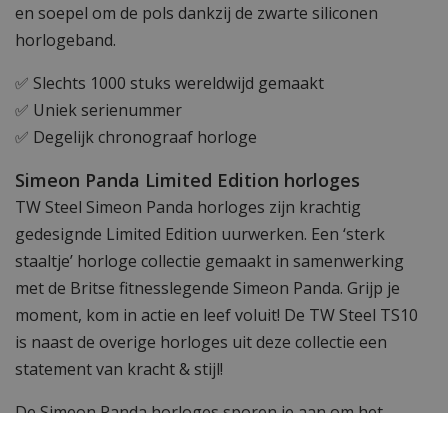
en soepel om de pols dankzij de zwarte siliconen
horlogeband.
✅ Slechts 1000 stuks wereldwijd gemaakt
✅ Uniek serienummer
✅ Degelijk chronograaf horloge
Simeon Panda Limited Edition horloges
TW Steel Simeon Panda horloges zijn krachtig
gedesignde Limited Edition uurwerken. Een ‘sterk
staaltje’ horloge collectie gemaakt in samenwerking
met de Britse fitnesslegende Simeon Panda. Grijp je
moment, kom in actie en leef voluit! De TW Steel TS10
is naast de overige horloges uit deze collectie een
statement van kracht & stijl!
De Simeon Panda horloges sporen je aan om het
meeste uit je tijd te halen. Dat gaat je zeker lukken met