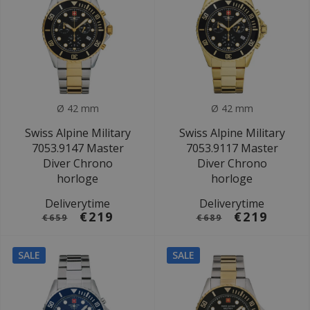
Ø 42 mm
Ø 42 mm
Swiss Alpine Military
Swiss Alpine Military
7053.9147 Master
7053.9117 Master
Diver Chrono
Diver Chrono
horloge
horloge
Deliverytime
Deliverytime
€219
€219
€659
€689
SALE
SALE