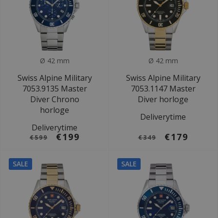
Ø 42 mm
Ø 42 mm
Swiss Alpine Military
Swiss Alpine Military
7053.9135 Master
7053.1147 Master
Diver Chrono
Diver horloge
horloge
Deliverytime
Deliverytime
€199
€179
€599
€349
SALE
SALE