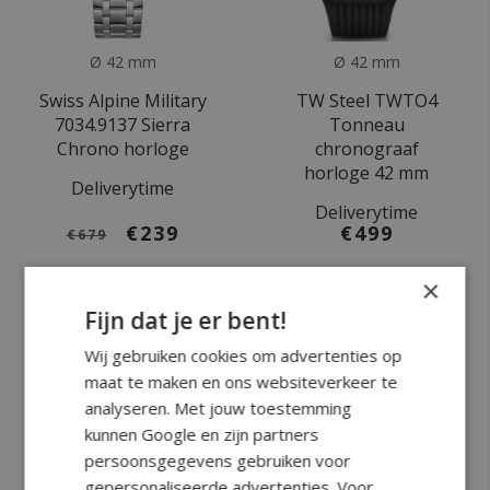
Ø 42 mm
Ø 42 mm
Swiss Alpine Military
TW Steel TWTO4
7034.9137 Sierra
Tonneau
Chrono horloge
chronograaf
horloge 42 mm
Deliverytime
Deliverytime
€239
€499
€679
×
Fijn dat je er bent!
Wij gebruiken cookies om advertenties op
maat te maken en ons websiteverkeer te
analyseren. Met jouw toestemming
kunnen Google en zijn partners
persoonsgegevens gebruiken voor
gepersonaliseerde advertenties. Voor