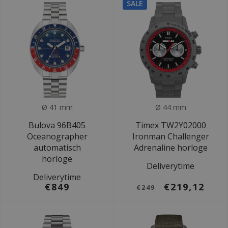
SALE
Ø 41 mm
Ø 44 mm
Bulova 96B405
Timex TW2Y02000
Oceanographer
Ironman Challenger
automatisch
Adrenaline horloge
horloge
Deliverytime
Deliverytime
€849
€219,12
€249