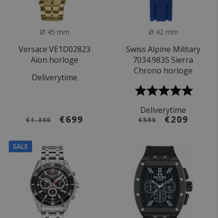
Ø 45 mm
Ø 42 mm
Versace VE1D02823
Swiss Alpine Military
Aion horloge
7034.9835 Sierra
Chrono horloge
Deliverytime
Deliverytime
€699
€209
€1.300
€599
SALE