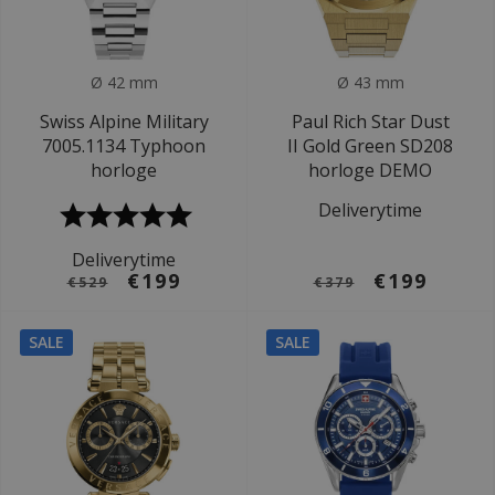
Ø 42 mm
Ø 43 mm
Swiss Alpine Military
Paul Rich Star Dust
7005.1134 Typhoon
II Gold Green SD208
horloge
horloge DEMO
Deliverytime
Deliverytime
€199
€199
€529
€379
SALE
SALE