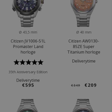
Ø 43,5 mm
Ø 40 mm
Citizen JV1006-51L
Citizen AW0130-
Promaster Land
85ZE Super
horloge
Titanium horloge
Deliverytime
35th Anniversary Edition
Deliverytime
€595
€209
€349