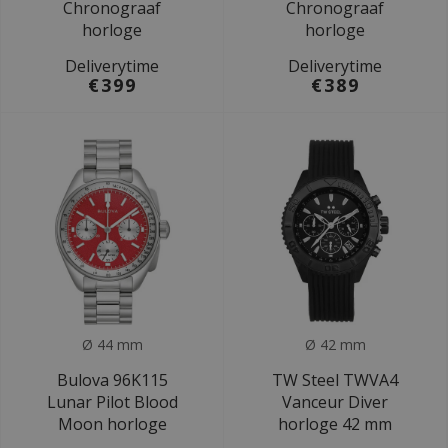
Chronograaf
Chronograaf
horloge
horloge
Deliverytime
Deliverytime
€399
€389
Ø 44 mm
Ø 42 mm
Bulova 96K115
TW Steel TWVA4
Lunar Pilot Blood
Vanceur Diver
Moon horloge
horloge 42 mm