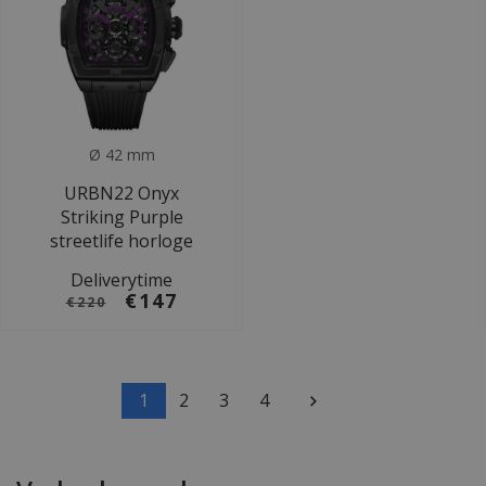
Ø 42 mm
URBN22 Onyx
Striking Purple
streetlife horloge
Deliverytime
€147
€220
1
2
3
4