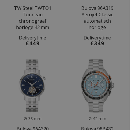
TW Steel TWTO1
Bulova 96A319
Tonneau
Aerojet Classic
chronograaf
automatisch
horloge 42 mm
horloge
Deliverytime
Deliverytime
€449
€349
Ø 38 mm
Ø 42 mm
Bulova 96A320
Bulova 98B432