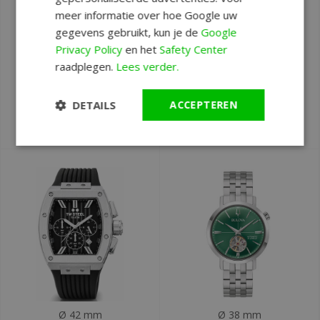
meer informatie over hoe Google uw
Ø 42 mm
Ø 42 mm
gegevens gebruikt, kun je de
Google
TW Steel TWTO3
TW Steel TWTO2
Privacy Policy
en het
Safety Center
Tonneau
Tonneau
raadplegen.
Lees verder.
chronograaf
chronograaf
horloge 42 mm
horloge
DETAILS
ACCEPTEREN
Deliverytime
Deliverytime
€499
€499
Ø 42 mm
Ø 38 mm