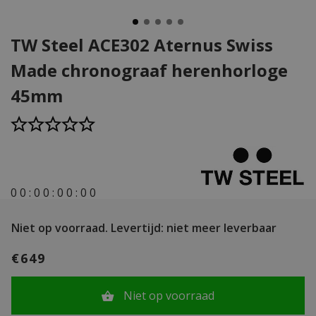
TW Steel ACE302 Aternus Swiss
Made chronograaf herenhorloge
45mm
0
0
:
0
0
:
0
0
:
0
0
Niet op voorraad.
Levertijd: niet meer leverbaar
€649
Niet op voorraad