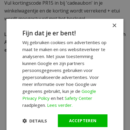
Vul kortingscode PR15 in bij 'cadeaubon' in je
winkelwagentje en de korting wordt verrekend + etui
wordt meegestuurd met het horloge!
×
Fijn dat je er bent!
Let op: deze actie geldt alleen op de nieuwe Paul Rich
Aurora & Rainbow horloges en is alleen geldig op 11
Wij gebruiken cookies om advertenties op
maat te maken en ons websiteverkeer te
en 12 december met kortingscode.
analyseren. Met jouw toestemming
kunnen Google en zijn partners
persoonsgegevens gebruiken voor
gepersonaliseerde advertenties. Voor
meer informatie over hoe Google uw
gegevens gebruikt, kun je de
Google
Privacy Policy
en het
Safety Center
raadplegen.
Lees verder.
DETAILS
ACCEPTEREN