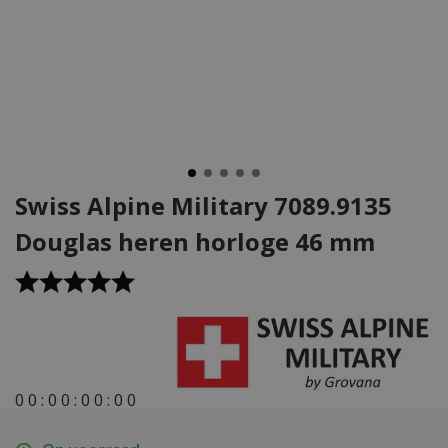
Swiss Alpine Military 7089.9135
Douglas heren horloge 46 mm
0
0
:
0
0
:
0
0
:
0
0