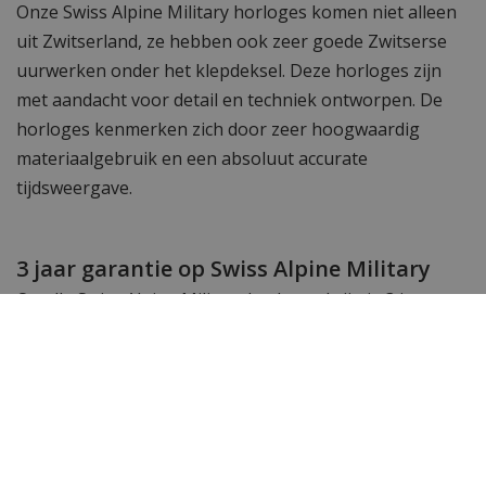
Onze Swiss Alpine Military horloges komen niet alleen
uit Zwitserland, ze hebben ook zeer goede Zwitserse
uurwerken onder het klepdeksel. Deze horloges zijn
met aandacht voor detail en techniek ontworpen. De
horloges kenmerken zich door zeer hoogwaardig
materiaalgebruik en een absoluut accurate
tijdsweergave.
3 jaar garantie op Swiss Alpine Military
Op alle Swiss Alpine Military horloges krijg je 3 jaar
garantie. En dat is een 1 jaar langer dan op heel veel
andere horlogemerken.
Wil je meer zien? Vind hier al onze
Swiss Alpine
Military horloges.
Toch op zoek naar een andere