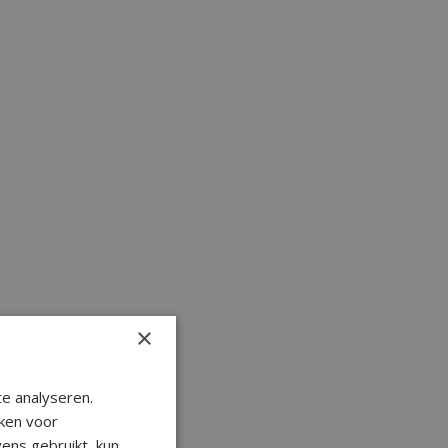
×
e analyseren.
ken voor
ens gebruikt, kun