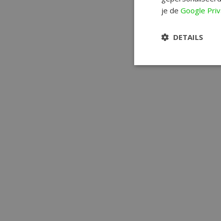
je de
Google Priv
DETAILS