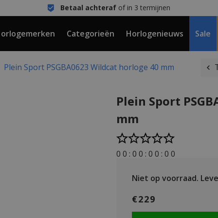
Betaal achteraf
of in 3 termijnen
orlogemerken
Categorieën
Horlogenieuws
Sale
Plein Sport PSGBA0623 Wildcat horloge 40 mm
Plein Sport PSGB
mm
0
0
:
0
0
:
0
0
:
0
0
Niet op voorraad.
Lever
€229